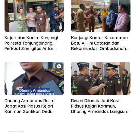
Kejari dan Kodim Kunjungi
Kunjungi Kantor Kecamatan
Polresta Tanjungpinang,
Batu Aji, Ini Catatan dan
Perkuat Sinergitas Antar
Rekomendasi Ombudsman
Instansi
Kepri
Dhonny Armandos Resmi
Resmi Dilantik Jadi Kasi
Jabat Kasi Pidsus Kejari
Pidsus Kejari Karimun,
Karimun Gantikan Dedi
Dhonny Armandos Langsung
Janurto
Diminta Tuntaskan Perkara
Strategis