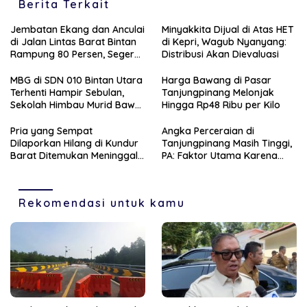
Berita Terkait
Jembatan Ekang dan Anculai
Minyakkita Dijual di Atas HET
di Jalan Lintas Barat Bintan
di Kepri, Wagub Nyanyang:
Rampung 80 Persen, Segera
Distribusi Akan Dievaluasi
Bisa Dilalui
MBG di SDN 010 Bintan Utara
Harga Bawang di Pasar
Terhenti Hampir Sebulan,
Tanjungpinang Melonjak
Sekolah Himbau Murid Bawa
Hingga Rp48 Ribu per Kilo
Bekal
Pria yang Sempat
Angka Perceraian di
Dilaporkan Hilang di Kundur
Tanjungpinang Masih Tinggi,
Barat Ditemukan Meninggal
PA: Faktor Utama Karena
di Pondok Kebunnya
Ekonomi dan Perselingkuhan
Rekomendasi untuk kamu