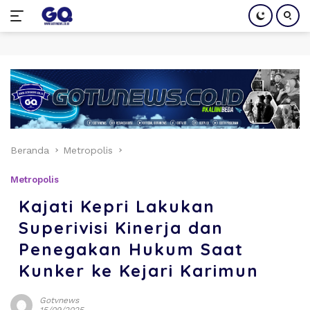
Langsung
ke
konten
Beranda
Metropolis
Metropolis
Kajati Kepri Lakukan
Superivisi Kinerja dan
Penegakan Hukum Saat
Kunker ke Kejari Karimun
Gotvnews
15/09/2025