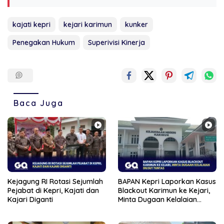
kajati kepri
kejari karimun
kunker
Penegakan Hukum
Superivisi Kinerja
Baca Juga
Kejagung RI Rotasi Sejumlah
BAPAN Kepri Laporkan Kasus
Pejabat di Kepri, Kajati dan
Blackout Karimun ke Kejari,
Kajari Diganti
Minta Dugaan Kelalaian
Diusut Tuntas