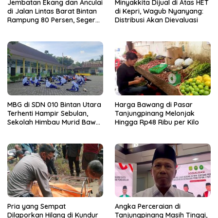
Jembatan Ekang dan Anculai
Minyakkita Dijual di Atas HET
di Jalan Lintas Barat Bintan
di Kepri, Wagub Nyanyang:
Rampung 80 Persen, Segera
Distribusi Akan Dievaluasi
Bisa Dilalui
MBG di SDN 010 Bintan Utara
Harga Bawang di Pasar
Terhenti Hampir Sebulan,
Tanjungpinang Melonjak
Sekolah Himbau Murid Bawa
Hingga Rp48 Ribu per Kilo
Bekal
Pria yang Sempat
Angka Perceraian di
Dilaporkan Hilang di Kundur
Tanjungpinang Masih Tinggi,