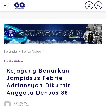
Langsung
ke
konten
Beranda
Berita Video
Berita Video
Kejagung Benarkan
Jampidsus Febrie
Adriansyah Dikuntit
Anggota Densus 88
Gotvnews
30/05/2024