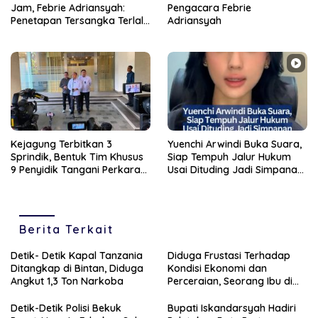
Jam, Febrie Adriansyah:
Pengacara Febrie
Penetapan Tersangka Terlalu
Adriansyah
Dini, Bukti Harus Didalami
Kejagung Terbitkan 3
Yuenchi Arwindi Buka Suara,
Sprindik, Bentuk Tim Khusus
Siap Tempuh Jalur Hukum
9 Penyidik Tangani Perkara
Usai Dituding Jadi Simpanan
dari Kortas Tipikor Polri
Mantan Jampidsus Febrie
Adriansyah
Berita Terkait
Detik- Detik Kapal Tanzania
Diduga Frustasi Terhadap
Ditangkap di Bintan, Diduga
Kondisi Ekonomi dan
Angkut 1,3 Ton Narkoba
Perceraian, Seorang Ibu di
Tanjungpinang Banting
Anaknya Sendiri
Detik-Detik Polisi Bekuk
Bupati Iskandarsyah Hadiri