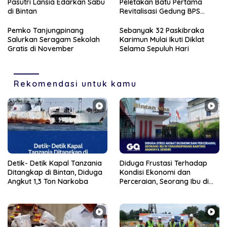
Pasutri Lansia Edarkan Sabu
Peletakan Batu Pertama
di Bintan
Revitalisasi Gedung BPS
Karimun
Pemko Tanjungpinang
Sebanyak 32 Paskibraka
Salurkan Seragam Sekolah
Karimun Mulai Ikuti Diklat
Gratis di November
Selama Sepuluh Hari
Rekomendasi untuk kamu
Detik- Detik Kapal Tanzania
Diduga Frustasi Terhadap
Ditangkap di Bintan, Diduga
Kondisi Ekonomi dan
Angkut 1,3 Ton Narkoba
Perceraian, Seorang Ibu di
Tanjungpinang Banting
Anaknya Sendiri