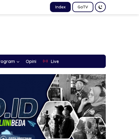
Index
GoTV
rogram
Opini
Live