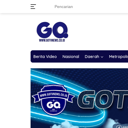
Langsung
ke
konten
Berita Video
Nasional
Daerah
Metropoli