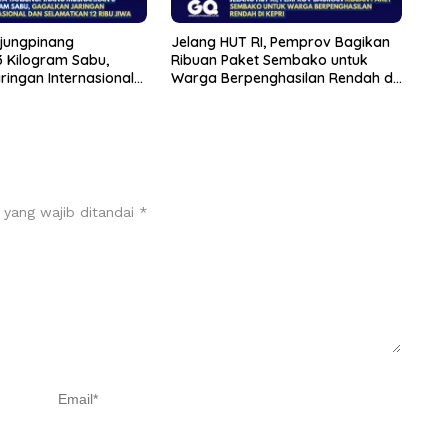
njungpinang
Jelang HUT RI, Pemprov Bagikan
 Kilogram Sabu,
Ribuan Paket Sembako untuk
ingan Internasional
Warga Berpenghasilan Rendah di
kan 12 Ribu Jiwa
Kepri
 yang wajib ditandai
*