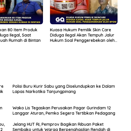
an 80 Item Produk
Kuasa Hukum Pemilik Skin Care
uga Ilegal, Saat
Diduga Ilegal Akan Tempuh Jalur
uah Rumah di Bintan
Hukum Soal Penggerebekan oleh
BPOM
re
Polisi Buru Kurir Sabu yang Diselundupkan ke Dalam
ik
Lapas Narkotika Tanjungpinang
an
Wako Lis Tegaskan Perusakan Pagar Gurindam 12
Langgar Aturan, Pemko Segera Tertibkan Pedagang
bu,
Jelang HUT RI, Pemprov Bagikan Ribuan Paket
12
Sembako untuk Warga Berpenghasilan Rendah di