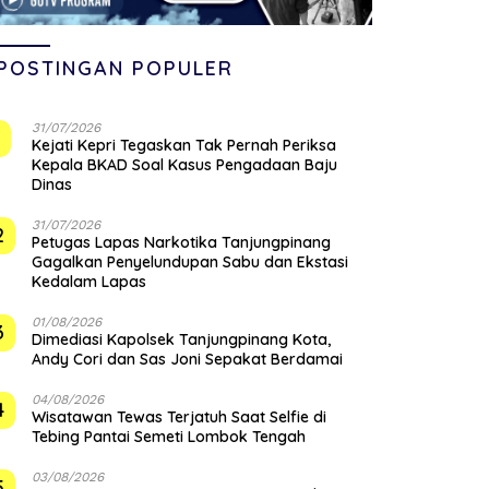
POSTINGAN POPULER
31/07/2026
1
Kejati Kepri Tegaskan Tak Pernah Periksa
Kepala BKAD Soal Kasus Pengadaan Baju
Dinas
31/07/2026
2
Petugas Lapas Narkotika Tanjungpinang
Gagalkan Penyelundupan Sabu dan Ekstasi
Kedalam Lapas
01/08/2026
3
Dimediasi Kapolsek Tanjungpinang Kota,
Andy Cori dan Sas Joni Sepakat Berdamai
04/08/2026
4
Wisatawan Tewas Terjatuh Saat Selfie di
Tebing Pantai Semeti Lombok Tengah
03/08/2026
5