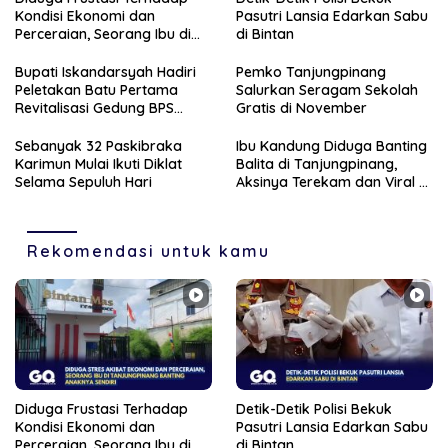
Kondisi Ekonomi dan
Pasutri Lansia Edarkan Sabu
Perceraian, Seorang Ibu di
di Bintan
Tanjungpinang Banting
Anaknya Sendiri
Bupati Iskandarsyah Hadiri
Pemko Tanjungpinang
Peletakan Batu Pertama
Salurkan Seragam Sekolah
Revitalisasi Gedung BPS
Gratis di November
Karimun
Sebanyak 32 Paskibraka
Ibu Kandung Diduga Banting
Karimun Mulai Ikuti Diklat
Balita di Tanjungpinang,
Selama Sepuluh Hari
Aksinya Terekam dan Viral di
Medsos
Rekomendasi untuk kamu
Diduga Frustasi Terhadap
Detik-Detik Polisi Bekuk
Kondisi Ekonomi dan
Pasutri Lansia Edarkan Sabu
Perceraian, Seorang Ibu di
di Bintan