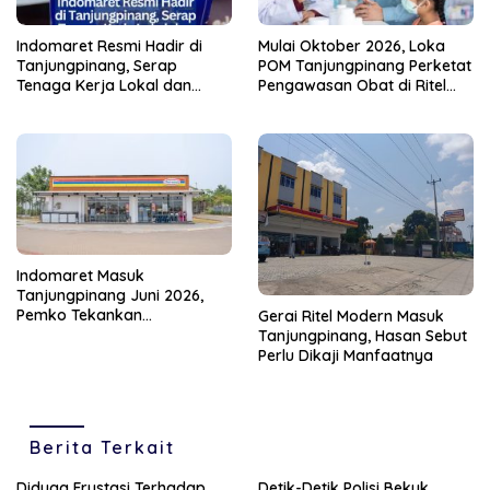
Indomaret Resmi Hadir di
Mulai Oktober 2026, Loka
Tanjungpinang, Serap
POM Tanjungpinang Perketat
Tenaga Kerja Lokal dan
Pengawasan Obat di Ritel
Bantu Pemasaran Produk
Modern
UMKM Lokal
Indomaret Masuk
Tanjungpinang Juni 2026,
Pemko Tekankan
Gerai Ritel Modern Masuk
Kolaborasikan Produk Lokal
Tanjungpinang, Hasan Sebut
Perlu Dikaji Manfaatnya
Berita Terkait
Diduga Frustasi Terhadap
Detik-Detik Polisi Bekuk