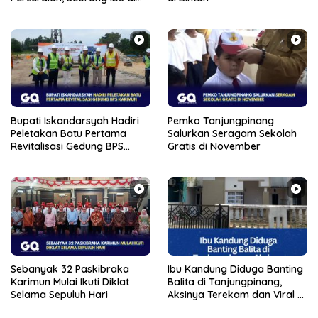
Tanjungpinang Banting
Anaknya Sendiri
Bupati Iskandarsyah Hadiri
Pemko Tanjungpinang
Peletakan Batu Pertama
Salurkan Seragam Sekolah
Revitalisasi Gedung BPS
Gratis di November
Karimun
Sebanyak 32 Paskibraka
Ibu Kandung Diduga Banting
Karimun Mulai Ikuti Diklat
Balita di Tanjungpinang,
Selama Sepuluh Hari
Aksinya Terekam dan Viral di
Medsos