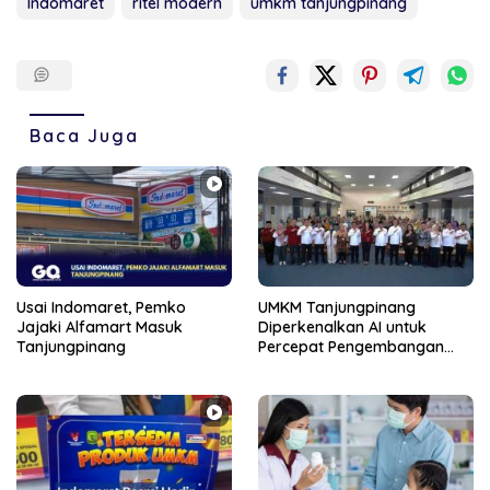
Indomaret
ritel modern
umkm tanjungpinang
Baca Juga
Usai Indomaret, Pemko
UMKM Tanjungpinang
Jajaki Alfamart Masuk
Diperkenalkan AI untuk
Tanjungpinang
Percepat Pengembangan
Produk Lokal dan Disiapkan
Masuk Pasar Nasional