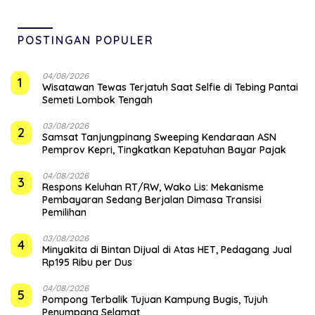
POSTINGAN POPULER
04/08/2026
1
Wisatawan Tewas Terjatuh Saat Selfie di Tebing Pantai
Semeti Lombok Tengah
03/08/2026
2
Samsat Tanjungpinang Sweeping Kendaraan ASN
Pemprov Kepri, Tingkatkan Kepatuhan Bayar Pajak
04/08/2026
3
‎Respons Keluhan RT/RW, Wako Lis: Mekanisme
Pembayaran Sedang Berjalan Dimasa Transisi
Pemilihan
03/08/2026
4
Minyakita di Bintan Dijual di Atas HET, Pedagang Jual
Rp195 Ribu per Dus
04/08/2026
5
Pompong Terbalik Tujuan Kampung Bugis, Tujuh
Penumpang Selamat