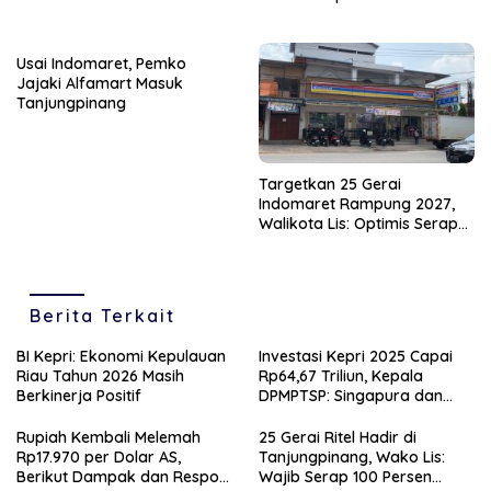
Pompong Terbalik ‎
Usai Indomaret, Pemko
Jajaki Alfamart Masuk
Tanjungpinang
Targetkan 25 Gerai
Indomaret Rampung 2027,
Walikota Lis: Optimis Serap
Ratusan Tenaga Kerja Lokal
Berita Terkait
BI Kepri: Ekonomi Kepulauan
Investasi Kepri 2025 Capai
Riau Tahun 2026 Masih
Rp64,67 Triliun, Kepala
Berkinerja Positif
DPMPTSP: Singapura dan
Hong Kong Jadi Investor
Utama
Rupiah Kembali Melemah
25 Gerai Ritel Hadir di
Rp17.970 per Dolar AS,
Tanjungpinang, Wako Lis:
Berikut Dampak dan Respon
Wajib Serap 100 Persen