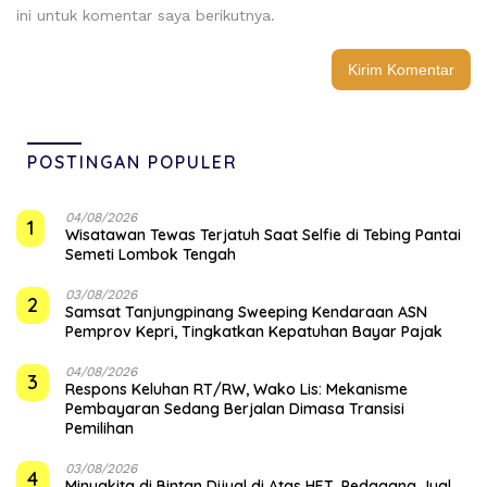
ini untuk komentar saya berikutnya.
POSTINGAN POPULER
04/08/2026
1
Wisatawan Tewas Terjatuh Saat Selfie di Tebing Pantai
Semeti Lombok Tengah
03/08/2026
2
Samsat Tanjungpinang Sweeping Kendaraan ASN
Pemprov Kepri, Tingkatkan Kepatuhan Bayar Pajak
04/08/2026
3
‎Respons Keluhan RT/RW, Wako Lis: Mekanisme
Pembayaran Sedang Berjalan Dimasa Transisi
Pemilihan
03/08/2026
4
Minyakita di Bintan Dijual di Atas HET, Pedagang Jual