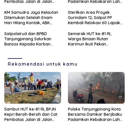
Pembatas Jalan di Jalan
Padamkan Kebakaran Lahan
Jalan Aisyah Sulaiman
di Kampung Bugis
Tanjungpinang
KM Samudra Jaya Kelautan
Sterilkan Area Proyek
Ditemukan Setelah Enam
Gurindam 12, Satpol PP
Hari Hilang Kontak, ABK
Kembali Relokasi 60 Lapak
Dievakuasi Nelayan Malaysia
Pedagang
Satpolairud dan BPBD
Semarak HUT ke-81 RI,
Tanjungpinang Salurkan
Warga Binaan Rutan
Bansos Kepada Korban
Karimun Ikuti Pekan
Pompong Terbalik ‎
Olahraga dan Seni
Rekomendasi untuk kamu
Sambut HUT ke-81 RI, BPJN
Polske Tanjungpinang Kota
Kepri Bersih-Bersih dan Cat
Bersama Damkar Berjibaku
Pembatas Jalan di Jalan
Padamkan Kebakaran Lahan
Jalan Aisyah Sulaiman
di Kampung Bugis