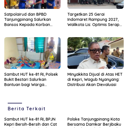
Satpolairud dan BPBD
Targetkan 25 Gerai
Tanjungpinang Salurkan
Indomaret Rampung 2027,
Bansos Kepada Korban
Walikota Lis: Optimis Serap
Pompong Terbalik ‎
Ratusan Tenaga Kerja Lokal
Sambut HUT ke-81 RI, Polsek
Minyakkita Dijual di Atas HET
Bukit Bestari Salurkan
di Kepri, Wagub Nyanyang:
Bantuan bagi Warga
Distribusi Akan Dievaluasi
Membutuhkan
Berita Terkait
Sambut HUT ke-81 RI, BPJN
Polske Tanjungpinang Kota
Kepri Bersih-Bersih dan Cat
Bersama Damkar Berjibaku