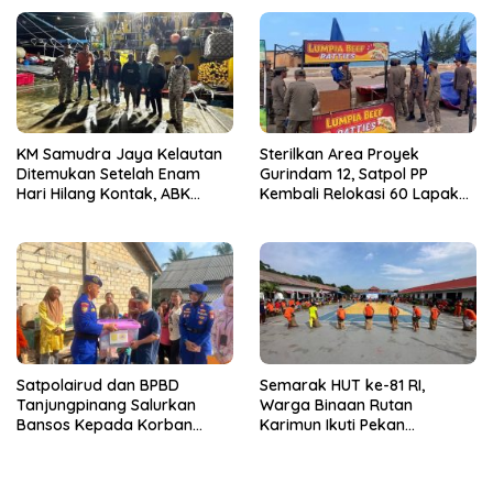
Tanjungpinang
KM Samudra Jaya Kelautan
Sterilkan Area Proyek
Ditemukan Setelah Enam
Gurindam 12, Satpol PP
Hari Hilang Kontak, ABK
Kembali Relokasi 60 Lapak
Dievakuasi Nelayan Malaysia
Pedagang
Satpolairud dan BPBD
Semarak HUT ke-81 RI,
Tanjungpinang Salurkan
Warga Binaan Rutan
Bansos Kepada Korban
Karimun Ikuti Pekan
Pompong Terbalik ‎
Olahraga dan Seni