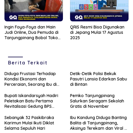
Ingin Foya-Foya dan Main
QRIS Resmi Bisa Digunakan
Judi Online, Dua Pemuda di
di Jepang Mulai 17 Agustus
Tanjungpinang Bobol Toko
2025
Bangunan
Berita Terkait
Diduga Frustasi Terhadap
Detik-Detik Polisi Bekuk
Kondisi Ekonomi dan
Pasutri Lansia Edarkan Sabu
Perceraian, Seorang Ibu di
di Bintan
Tanjungpinang Banting
Anaknya Sendiri
Bupati Iskandarsyah Hadiri
Pemko Tanjungpinang
Peletakan Batu Pertama
Salurkan Seragam Sekolah
Revitalisasi Gedung BPS
Gratis di November
Karimun
Sebanyak 32 Paskibraka
Ibu Kandung Diduga Banting
Karimun Mulai Ikuti Diklat
Balita di Tanjungpinang,
Selama Sepuluh Hari
Aksinya Terekam dan Viral di