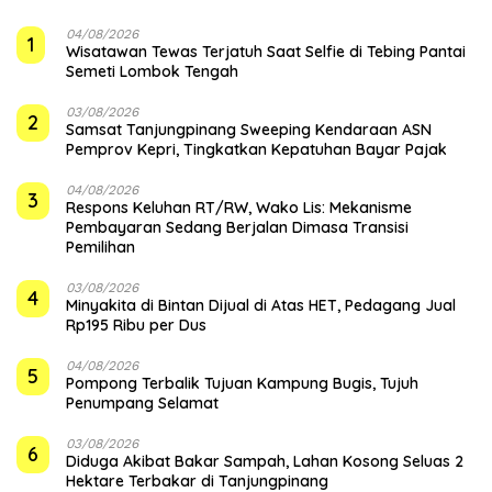
04/08/2026
1
Wisatawan Tewas Terjatuh Saat Selfie di Tebing Pantai
Semeti Lombok Tengah
03/08/2026
2
Samsat Tanjungpinang Sweeping Kendaraan ASN
Pemprov Kepri, Tingkatkan Kepatuhan Bayar Pajak
04/08/2026
3
‎Respons Keluhan RT/RW, Wako Lis: Mekanisme
Pembayaran Sedang Berjalan Dimasa Transisi
Pemilihan
03/08/2026
4
Minyakita di Bintan Dijual di Atas HET, Pedagang Jual
Rp195 Ribu per Dus
04/08/2026
5
Pompong Terbalik Tujuan Kampung Bugis, Tujuh
Penumpang Selamat
03/08/2026
6
Diduga Akibat Bakar Sampah, Lahan Kosong Seluas 2
Hektare Terbakar di Tanjungpinang