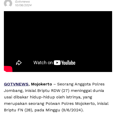
Gotvnews
10/06/2024
GOTVNEWS
, Mojokerto
– Seorang Anggota Polres
Jombang, inisial Briptu RDW (27) meninggal dunia
usai dibakar hidup-hidup oleh istrinya, yang
merupakan seorang Polwan Polres Mojokerto, inisial
Briptu FN (28), pada Minggu (9/6/2024).