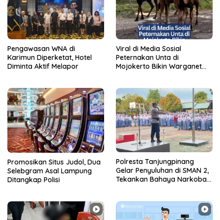
Pengawasan WNA di
Viral di Media Sosial
Karimun Diperketat, Hotel
Peternakan Unta di
Diminta Aktif Melapor
Mojokerto Bikin Warganet
Penasaran
Polresta Tanjungpinang
Promosikan Situs Judol, Dua
Gelar Penyuluhan di SMAN 2,
Selebgram Asal Lampung
Tekankan Bahaya Narkoba
Ditangkap Polisi
dan Bullying