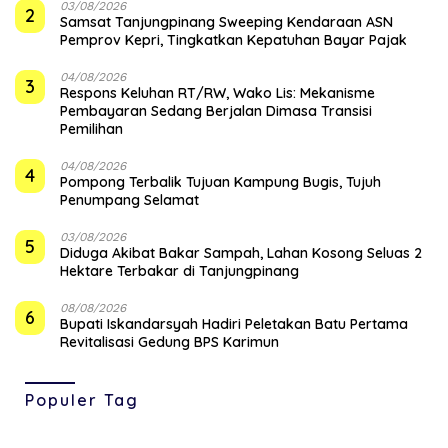
03/08/2026
2
Samsat Tanjungpinang Sweeping Kendaraan ASN
Pemprov Kepri, Tingkatkan Kepatuhan Bayar Pajak
04/08/2026
3
‎Respons Keluhan RT/RW, Wako Lis: Mekanisme
Pembayaran Sedang Berjalan Dimasa Transisi
Pemilihan
04/08/2026
4
Pompong Terbalik Tujuan Kampung Bugis, Tujuh
Penumpang Selamat
03/08/2026
5
Diduga Akibat Bakar Sampah, Lahan Kosong Seluas 2
Hektare Terbakar di Tanjungpinang
08/08/2026
6
Bupati Iskandarsyah Hadiri Peletakan Batu Pertama
Revitalisasi Gedung BPS Karimun
Populer Tag