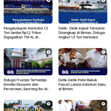
Penyeludupan Narkoba 1,3
Detik- Detik Kapal Tanzania
Ton Senilai Rp1,2 Triliun
Ditangkap di Bintan, Diduga
Digagalkan TNI AL di
Angkut 1,3 Ton Narkoba
Perairan Bintan
Diduga Frustasi Terhadap
Detik-Detik Polisi Bekuk
Kondisi Ekonomi dan
Pasutri Lansia Edarkan Sabu
Perceraian, Seorang Ibu di
di Bintan
Tanjungpinang Banting
Anaknya Sendiri