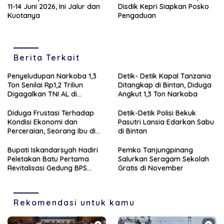
11-14 Juni 2026, Ini Jalur dan
Disdik Kepri Siapkan Posko
Kuotanya
Pengaduan
Berita Terkait
Penyeludupan Narkoba 1,3
Detik- Detik Kapal Tanzania
Ton Senilai Rp1,2 Triliun
Ditangkap di Bintan, Diduga
Digagalkan TNI AL di
Angkut 1,3 Ton Narkoba
Perairan Bintan
Diduga Frustasi Terhadap
Detik-Detik Polisi Bekuk
Kondisi Ekonomi dan
Pasutri Lansia Edarkan Sabu
Perceraian, Seorang Ibu di
di Bintan
Tanjungpinang Banting
Anaknya Sendiri
Bupati Iskandarsyah Hadiri
Pemko Tanjungpinang
Peletakan Batu Pertama
Salurkan Seragam Sekolah
Revitalisasi Gedung BPS
Gratis di November
Karimun
Rekomendasi untuk kamu