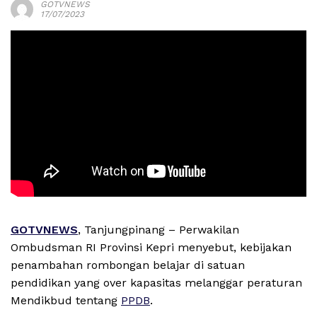
GOTVNEWS
17/07/2023
GOTVNEWS
, Tanjungpinang – Perwakilan
Ombudsman RI Provinsi Kepri menyebut, kebijakan
penambahan rombongan belajar di satuan
pendidikan yang over kapasitas melanggar peraturan
Mendikbud tentang
PPDB
.