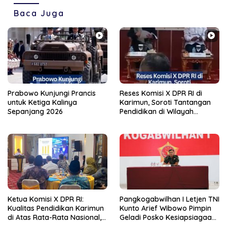
Baca Juga
Prabowo Kunjungi Prancis
Reses Komisi X DPR RI di
untuk Ketiga Kalinya
Karimun, Soroti Tantangan
Sepanjang 2026
Pendidikan di Wilayah
Perbatasan
Ketua Komisi X DPR RI:
Pangkogabwilhan I Letjen TNI
Kualitas Pendidikan Karimun
Kunto Arief Wibowo Pimpin
di Atas Rata-Rata Nasional,
Geladi Posko Kesiapsiagaan
Namun Masih Hadapi
Bencana Gempa di Bengkulu