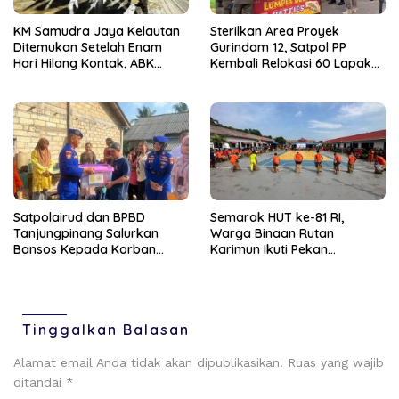
KM Samudra Jaya Kelautan
Sterilkan Area Proyek
Ditemukan Setelah Enam
Gurindam 12, Satpol PP
Hari Hilang Kontak, ABK
Kembali Relokasi 60 Lapak
Dievakuasi Nelayan Malaysia
Pedagang
Satpolairud dan BPBD
Semarak HUT ke-81 RI,
Tanjungpinang Salurkan
Warga Binaan Rutan
Bansos Kepada Korban
Karimun Ikuti Pekan
Pompong Terbalik ‎
Olahraga dan Seni
Tinggalkan Balasan
Alamat email Anda tidak akan dipublikasikan.
Ruas yang wajib
ditandai
*