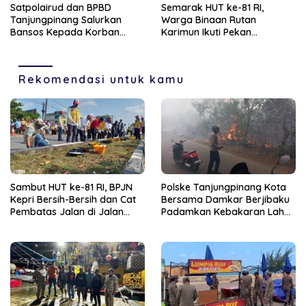
Satpolairud dan BPBD
Semarak HUT ke-81 RI,
Tanjungpinang Salurkan
Warga Binaan Rutan
Bansos Kepada Korban
Karimun Ikuti Pekan
Pompong Terbalik ‎
Olahraga dan Seni
Rekomendasi untuk kamu
Sambut HUT ke-81 RI, BPJN
Polske Tanjungpinang Kota
Kepri Bersih-Bersih dan Cat
Bersama Damkar Berjibaku
Pembatas Jalan di Jalan
Padamkan Kebakaran Lahan
Jalan Aisyah Sulaiman
di Kampung Bugis
Tanjungpinang