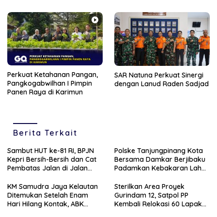
Sejumlah Persoalan
Perkuat Ketahanan Pangan,
SAR Natuna Perkuat Sinergi
Pangkogabwilhan I Pimpin
dengan Lanud Raden Sadjad
Panen Raya di Karimun
Berita Terkait
Sambut HUT ke-81 RI, BPJN
Polske Tanjungpinang Kota
Kepri Bersih-Bersih dan Cat
Bersama Damkar Berjibaku
Pembatas Jalan di Jalan
Padamkan Kebakaran Lahan
Jalan Aisyah Sulaiman
di Kampung Bugis
Tanjungpinang
KM Samudra Jaya Kelautan
Sterilkan Area Proyek
Ditemukan Setelah Enam
Gurindam 12, Satpol PP
Hari Hilang Kontak, ABK
Kembali Relokasi 60 Lapak
Dievakuasi Nelayan Malaysia
Pedagang