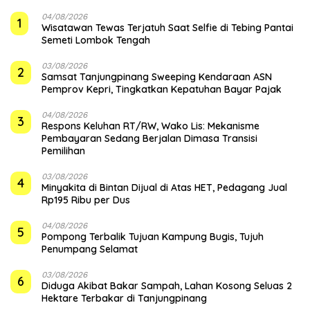
04/08/2026
1
Wisatawan Tewas Terjatuh Saat Selfie di Tebing Pantai
Semeti Lombok Tengah
03/08/2026
2
Samsat Tanjungpinang Sweeping Kendaraan ASN
Pemprov Kepri, Tingkatkan Kepatuhan Bayar Pajak
04/08/2026
3
‎Respons Keluhan RT/RW, Wako Lis: Mekanisme
Pembayaran Sedang Berjalan Dimasa Transisi
Pemilihan
03/08/2026
4
Minyakita di Bintan Dijual di Atas HET, Pedagang Jual
Rp195 Ribu per Dus
04/08/2026
5
Pompong Terbalik Tujuan Kampung Bugis, Tujuh
Penumpang Selamat
03/08/2026
6
Diduga Akibat Bakar Sampah, Lahan Kosong Seluas 2
Hektare Terbakar di Tanjungpinang