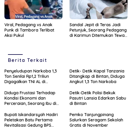
Viral, Pedagang vs Anak
Sandal Jepit di Teras Jadi
Punk di Tambora Terlibat
Petunjuk, Seorang Pedagang
Aksi Pukul
di Karimun Ditemukan Tewas
Membusuk di Kamar Kos
Berita Terkait
Penyeludupan Narkoba 1,3
Detik- Detik Kapal Tanzania
Ton Senilai Rp1,2 Triliun
Ditangkap di Bintan, Diduga
Digagalkan TNI AL di
Angkut 1,3 Ton Narkoba
Perairan Bintan
Diduga Frustasi Terhadap
Detik-Detik Polisi Bekuk
Kondisi Ekonomi dan
Pasutri Lansia Edarkan Sabu
Perceraian, Seorang Ibu di
di Bintan
Tanjungpinang Banting
Anaknya Sendiri
Bupati Iskandarsyah Hadiri
Pemko Tanjungpinang
Peletakan Batu Pertama
Salurkan Seragam Sekolah
Revitalisasi Gedung BPS
Gratis di November
Karimun