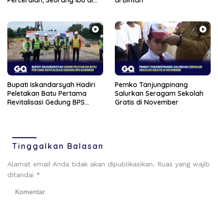
Perceraian, Seorang Ibu di
di Bintan
Tanjungpinang Banting
Anaknya Sendiri
Bupati Iskandarsyah Hadiri
Pemko Tanjungpinang
Peletakan Batu Pertama
Salurkan Seragam Sekolah
Revitalisasi Gedung BPS
Gratis di November
Karimun
Tinggalkan Balasan
Alamat email Anda tidak akan dipublikasikan.
Ruas yang wajib
ditandai
*