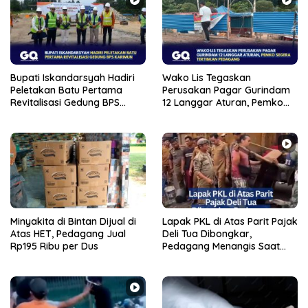
Bupati Iskandarsyah Hadiri
Wako Lis Tegaskan
Peletakan Batu Pertama
Perusakan Pagar Gurindam
Revitalisasi Gedung BPS
12 Langgar Aturan, Pemko
Karimun
Segera Tertibkan Pedagang
Minyakita di Bintan Dijual di
Lapak PKL di Atas Parit Pajak
Atas HET, Pedagang Jual
Deli Tua Dibongkar,
Rp195 Ribu per Dus
Pedagang Menangis Saat
Penertiban