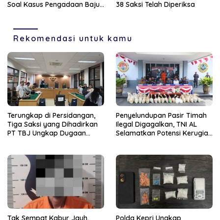
Soal Kasus Pengadaan Baju
38 Saksi Telah Diperiksa
Dinas
Rekomendasi untuk kamu
Terungkap di Persidangan,
Penyelundupan Pasir Timah
Tiga Saksi yang Dihadirkan
Ilegal Digagalkan, TNI AL
PT TBJ Ungkap Dugaan
Selamatkan Potensi Kerugian
Sporadik Bermasalah Dibalik
Rp1,33 Miliar
Penerbitan Izin Tersus CV SEP
di Lingga
Tak Sempat Kabur Jauh,
Polda Kepri Ungkap