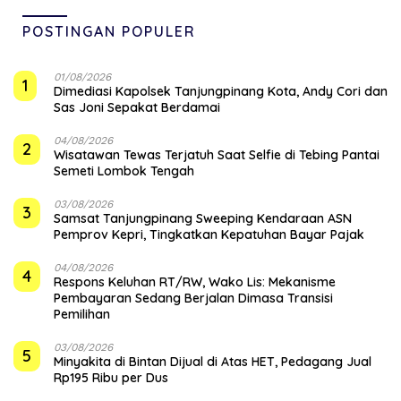
POSTINGAN POPULER
01/08/2026
1
Dimediasi Kapolsek Tanjungpinang Kota, Andy Cori dan
Sas Joni Sepakat Berdamai
04/08/2026
2
Wisatawan Tewas Terjatuh Saat Selfie di Tebing Pantai
Semeti Lombok Tengah
03/08/2026
3
Samsat Tanjungpinang Sweeping Kendaraan ASN
Pemprov Kepri, Tingkatkan Kepatuhan Bayar Pajak
04/08/2026
4
‎Respons Keluhan RT/RW, Wako Lis: Mekanisme
Pembayaran Sedang Berjalan Dimasa Transisi
Pemilihan
03/08/2026
5
Minyakita di Bintan Dijual di Atas HET, Pedagang Jual
Rp195 Ribu per Dus