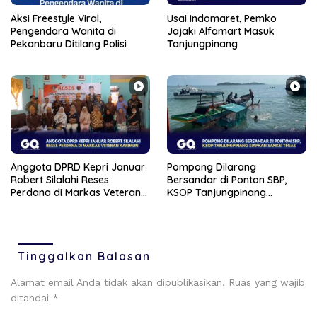
Aksi Freestyle Viral,
Usai Indomaret, Pemko
Pengendara Wanita di
Jajaki Alfamart Masuk
Pekanbaru Ditilang Polisi
Tanjungpinang
Anggota DPRD Kepri Januar
Pompong Dilarang
Robert Silalahi Reses
Bersandar di Ponton SBP,
Perdana di Markas Veteran
KSOP Tanjungpinang
Karimun
Siapkan Sanksi Tegas
Tinggalkan Balasan
Alamat email Anda tidak akan dipublikasikan.
Ruas yang wajib
ditandai
*