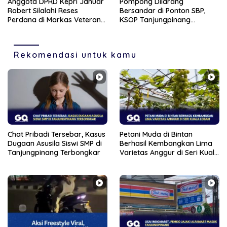
Anggota DPRD Kepri Januar
Pompong Dilarang
Robert Silalahi Reses
Bersandar di Ponton SBP,
Perdana di Markas Veteran
KSOP Tanjungpinang
Karimun
Siapkan Sanksi Tegas
Rekomendasi untuk kamu
Chat Pribadi Tersebar, Kasus
Petani Muda di Bintan
Dugaan Asusila Siswi SMP di
Berhasil Kembangkan Lima
Tanjungpinang Terbongkar
Varietas Anggur di Seri Kuala
Lobam