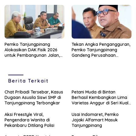
Pemko Tanjungpinang
Tekan Angka Pengangguran,
Alokasikan DAK Fisik 2026
Pemko Tanjungpinang
untuk Pembangunan Jalan,
Gandeng Perusahaan
RSUD, dan Sanitasi
Perluas Akses Kerja
Berita Terkait
Chat Pribadi Tersebar, Kasus
Petani Muda di Bintan
Dugaan Asusila Siswi SMP di
Berhasil Kembangkan Lima
Tanjungpinang Terbongkar
Varietas Anggur di Seri Kuala
Lobam
Aksi Freestyle Viral,
Usai Indomaret, Pemko
Pengendara Wanita di
Jajaki Alfamart Masuk
Pekanbaru Ditilang Polisi
Tanjungpinang