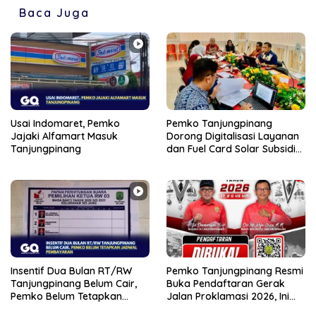
Baca Juga
Usai Indomaret, Pemko
Pemko Tanjungpinang
Jajaki Alfamart Masuk
Dorong Digitalisasi Layanan
Tanjungpinang
dan Fuel Card Solar Subsidi
Lewat Kerja Sama dengan
PT Parimanta
Insentif Dua Bulan RT/RW
Pemko Tanjungpinang Resmi
Tanjungpinang Belum Cair,
Buka Pendaftaran Gerak
Pemko Belum Tetapkan
Jalan Proklamasi 2026, Ini
Jadwal Pembayaran
Rute dan Ketentuannya