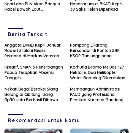
Kepri dan PLN Akan Bangun
Honorarium di BKAD Kepri,
Kabel Bawah Laut
38 Saksi Telah Diperiksa
Sumatera–Karimun di 2031
Berita Terkait
Anggota DPRD Kepri Januar
Pompong Dilarang
Robert Silalahi Reses
Bersandar di Ponton SBP,
Perdana di Markas Veteran
KSOP Tanjungpinang
Karimun
Siapkan Sanksi Tegas
Kreatif, SMKN 5 Penerbangan
Karhutla Bromo Meluas 127
Papua Terapkan Absensi
Hektare, Dua Helikopter
Canggih
Water Bombing Dikerahkan
Nekat! Begal Beraksi Siang
Membangun Administrasi
Bolong di Cibitung, Uang
PAUD yang Profesional,
Rp30 Juta Berhasil Dibawa
Pemkab Karimun Gandeng
Kabur
PT Saipem
Rekomendasi untuk kamu