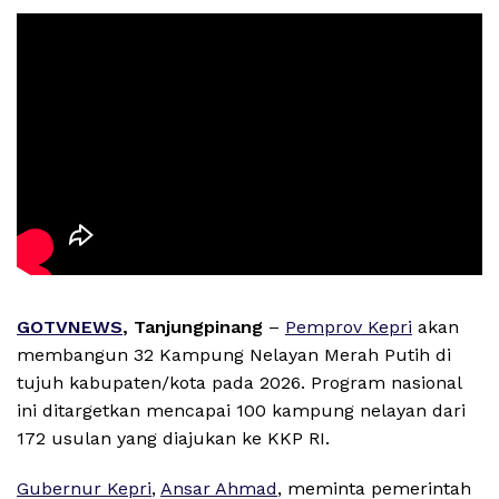
GOTVNEWS
, Tanjungpinang
–
Pemprov Kepri
akan
membangun 32 Kampung Nelayan Merah Putih di
tujuh kabupaten/kota pada 2026. Program nasional
ini ditargetkan mencapai 100 kampung nelayan dari
172 usulan yang diajukan ke KKP RI.
Gubernur Kepri
,
Ansar Ahmad
, meminta pemerintah