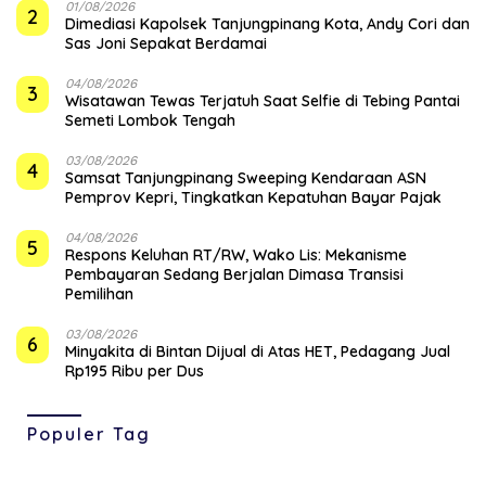
01/08/2026
2
Dimediasi Kapolsek Tanjungpinang Kota, Andy Cori dan
Sas Joni Sepakat Berdamai
04/08/2026
3
Wisatawan Tewas Terjatuh Saat Selfie di Tebing Pantai
Semeti Lombok Tengah
03/08/2026
4
Samsat Tanjungpinang Sweeping Kendaraan ASN
Pemprov Kepri, Tingkatkan Kepatuhan Bayar Pajak
04/08/2026
5
‎Respons Keluhan RT/RW, Wako Lis: Mekanisme
Pembayaran Sedang Berjalan Dimasa Transisi
Pemilihan
03/08/2026
6
Minyakita di Bintan Dijual di Atas HET, Pedagang Jual
Rp195 Ribu per Dus
Populer Tag