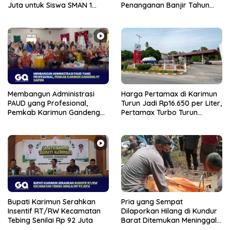
Juta untuk Siswa SMAN 1
Penanganan Banjir Tahun
Moro
2026
Membangun Administrasi
Harga Pertamax di Karimun
PAUD yang Profesional,
Turun Jadi Rp16.650 per Liter,
Pemkab Karimun Gandeng
Pertamax Turbo Turun
PT Saipem
Rp1.050
Bupati Karimun Serahkan
Pria yang Sempat
Insentif RT/RW Kecamatan
Dilaporkan Hilang di Kundur
Tebing Senilai Rp 92 Juta
Barat Ditemukan Meninggal
di Pondok Kebunnya