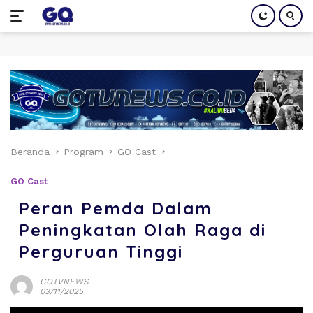
Langsung
ke
konten
Beranda
Program
GO Cast
GO Cast
Peran Pemda Dalam
Peningkatan Olah Raga di
Perguruan Tinggi
GOTVNEWS
03/11/2025