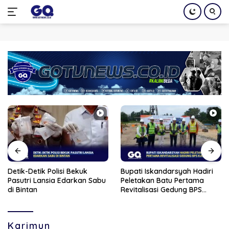
Langsung
ke
konten
Detik-Detik Polisi Bekuk
Bupati Iskandarsyah Hadiri
Pasutri Lansia Edarkan Sabu
Peletakan Batu Pertama
di Bintan
Revitalisasi Gedung BPS
Karimun
Karimun