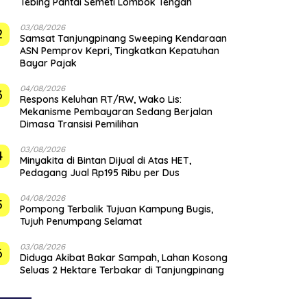
Tebing Pantai Semeti Lombok Tengah
03/08/2026
2
Samsat Tanjungpinang Sweeping Kendaraan
ASN Pemprov Kepri, Tingkatkan Kepatuhan
Bayar Pajak
04/08/2026
3
‎Respons Keluhan RT/RW, Wako Lis:
Mekanisme Pembayaran Sedang Berjalan
Dimasa Transisi Pemilihan
03/08/2026
4
Minyakita di Bintan Dijual di Atas HET,
Pedagang Jual Rp195 Ribu per Dus
04/08/2026
5
Pompong Terbalik Tujuan Kampung Bugis,
Tujuh Penumpang Selamat
03/08/2026
6
Diduga Akibat Bakar Sampah, Lahan Kosong
Seluas 2 Hektare Terbakar di Tanjungpinang