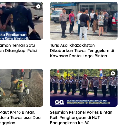
kaman Teman Satu
Turis Asal khazakhstan
an Ditangkap, Polisi
Dikabarkan Tewas Tenggelam di
Kawasan Pantai Lagoi Bintan
aut KM 16 Bintan,
Sejumlah Personel Polres Bintan
dara Tewas usai Dua
Raih Penghargaan di HUT
nggolan
Bhayangkara ke-80