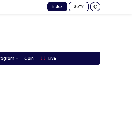
Index
GoTV
rogram
Opini
Live