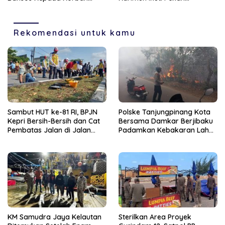
Pompong Terbalik ‎
Olahraga dan Seni
Rekomendasi untuk kamu
Sambut HUT ke-81 RI, BPJN
Polske Tanjungpinang Kota
Kepri Bersih-Bersih dan Cat
Bersama Damkar Berjibaku
Pembatas Jalan di Jalan
Padamkan Kebakaran Lahan
Jalan Aisyah Sulaiman
di Kampung Bugis
Tanjungpinang
KM Samudra Jaya Kelautan
Sterilkan Area Proyek