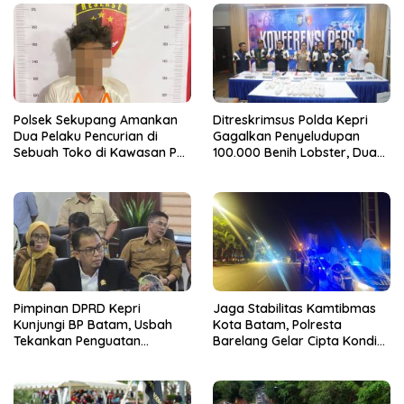
Polsek Sekupang Amankan
Ditreskrimsus Polda Kepri
Dua Pelaku Pencurian di
Gagalkan Penyeludupan
Sebuah Toko di Kawasan PT
100.000 Benih Lobster, Dua
Logam Mulia Batam
Pelaku Diamankan
Pimpinan DPRD Kepri
Jaga Stabilitas Kamtibmas
Kunjungi BP Batam, Usbah
Kota Batam, Polresta
Tekankan Penguatan
Barelang Gelar Cipta Kondisi
Sinergitas Dua Lembaga
Sinergitas