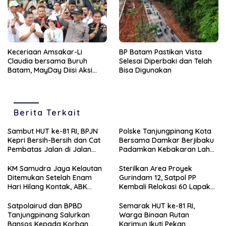
Keceriaan Amsakar-Li
BP Batam Pastikan Vista
Claudia bersama Buruh
Selesai Diperbaki dan Telah
Batam, MayDay Diisi Aksi
Bisa Digunakan
Positif
Berita Terkait
Sambut HUT ke-81 RI, BPJN
Polske Tanjungpinang Kota
Kepri Bersih-Bersih dan Cat
Bersama Damkar Berjibaku
Pembatas Jalan di Jalan
Padamkan Kebakaran Lahan
Jalan Aisyah Sulaiman
di Kampung Bugis
Tanjungpinang
KM Samudra Jaya Kelautan
Sterilkan Area Proyek
Ditemukan Setelah Enam
Gurindam 12, Satpol PP
Hari Hilang Kontak, ABK
Kembali Relokasi 60 Lapak
Dievakuasi Nelayan Malaysia
Pedagang
Satpolairud dan BPBD
Semarak HUT ke-81 RI,
Tanjungpinang Salurkan
Warga Binaan Rutan
Bansos Kepada Korban
Karimun Ikuti Pekan