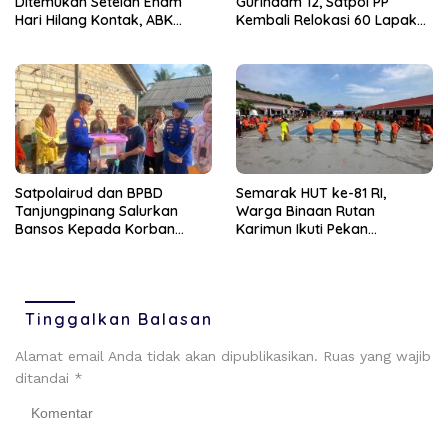
Ditemukan Setelah Enam
Gurindam 12, Satpol PP
Hari Hilang Kontak, ABK
Kembali Relokasi 60 Lapak
Dievakuasi Nelayan Malaysia
Pedagang
Satpolairud dan BPBD
Semarak HUT ke-81 RI,
Tanjungpinang Salurkan
Warga Binaan Rutan
Bansos Kepada Korban
Karimun Ikuti Pekan
Pompong Terbalik ‎
Olahraga dan Seni
Tinggalkan Balasan
Alamat email Anda tidak akan dipublikasikan.
Ruas yang wajib
ditandai
*