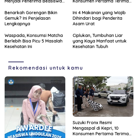
Menjadi Penerima Beasiswa
Konsumen Pertama Terima
Unggulan Tahun 2025
Unit Perdana
Benarkah Gorengan Bikin
Ini 4 Makanan yang Wajib
Gemuk? Ini Penjelasan
Dihindari bagi Penderita
Lengkapnya
Asam Urat
Waspada, Konsumsi Matcha
Ciplukan, Tumbuhan Liar
Berlebih Bisa Picu 5 Masalah
yang Kaya Manfaat untuk
Kesehatan Ini
Kesehatan Tubuh
Rekomendasi untuk kamu
Suzuki Fronx Resmi
Mengaspal di Kepri, 10
Konsumen Pertama Terima