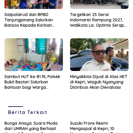
Satpolairud dan BPBD
Targetkan 25 Gerai
Tanjungpinang Salurkan
Indomaret Rampung 2027,
Bansos Kepada Korban
Walikota Lis: Optimis Serap
Pompong Terbalik ‎
Ratusan Tenaga Kerja Lokal
Sambut HUT ke-81 RI, Polsek
Minyakkita Dijual di Atas HET
Bukit Bestari Salurkan
di Kepri, Wagub Nyanyang:
Bantuan bagi Warga
Distribusi Akan Dievaluasi
Membutuhkan
Berita Terkait
Bunga Anisya: Suara Muda
Suzuki Fronx Resmi
dari UMRAH yang Berhasil
Mengaspal di Kepri, 10