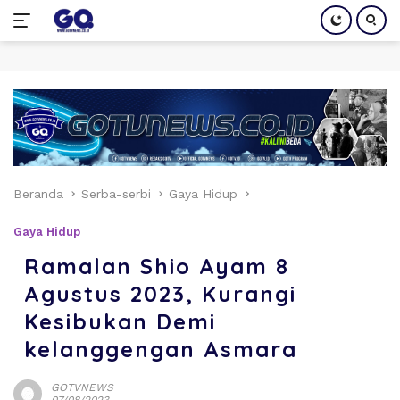
Langsung
ke
konten
Beranda
Serba-serbi
Gaya Hidup
Gaya Hidup
Ramalan Shio Ayam 8
Agustus 2023, Kurangi
Kesibukan Demi
kelanggengan Asmara
GOTVNEWS
07/08/2023