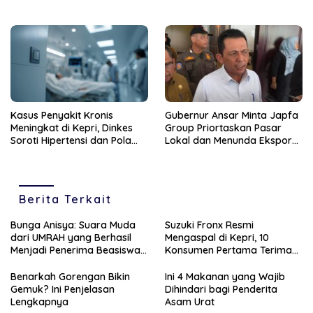
Fasilitas Kesehatan
Kasus Penyakit Kronis
Gubernur Ansar Minta Japfa
Meningkat di Kepri, Dinkes
Group Priortaskan Pasar
Soroti Hipertensi dan Pola
Lokal dan Menunda Ekspor
Hidup Tak Sehat
Ayam
Berita Terkait
Bunga Anisya: Suara Muda
Suzuki Fronx Resmi
dari UMRAH yang Berhasil
Mengaspal di Kepri, 10
Menjadi Penerima Beasiswa
Konsumen Pertama Terima
Unggulan Tahun 2025
Unit Perdana
Benarkah Gorengan Bikin
Ini 4 Makanan yang Wajib
Gemuk? Ini Penjelasan
Dihindari bagi Penderita
Lengkapnya
Asam Urat