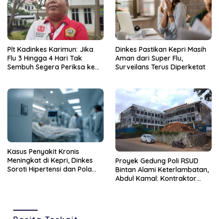
Plt Kadinkes Karimun: Jika
Dinkes Pastikan Kepri Masih
Flu 3 Hingga 4 Hari Tak
Aman dari Super Flu,
Sembuh Segera Periksa ke
Surveilans Terus Diperketat
Fasilitas Kesehatan
Kasus Penyakit Kronis
Meningkat di Kepri, Dinkes
Proyek Gedung Poli RSUD
Soroti Hipertensi dan Pola
Bintan Alami Keterlambatan,
Hidup Tak Sehat
Abdul Kamal: Kontraktor
Harus Segera Selesaikan