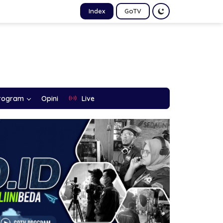
Index
GoTV
rogram
Opini
Live