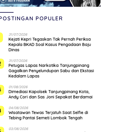
POSTINGAN POPULER
31/07/2026
1
Kejati Kepri Tegaskan Tak Pernah Periksa
Kepala BKAD Soal Kasus Pengadaan Baju
Dinas
31/07/2026
2
Petugas Lapas Narkotika Tanjungpinang
Gagalkan Penyelundupan Sabu dan Ekstasi
Kedalam Lapas
01/08/2026
3
Dimediasi Kapolsek Tanjungpinang Kota,
Andy Cori dan Sas Joni Sepakat Berdamai
04/08/2026
4
Wisatawan Tewas Terjatuh Saat Selfie di
Tebing Pantai Semeti Lombok Tengah
03/08/2026
5