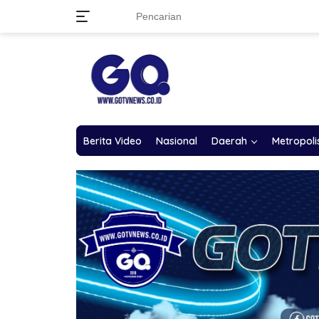
Langsung
ke
konten
Berita Video
Nasional
Daerah
Metropoli