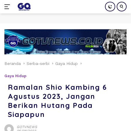
Langsung
ke
konten
Beranda
Serba-serbi
Gaya Hidup
Gaya Hidup
Ramalan Shio Kambing 6
Agustus 2023, Jangan
Berikan Hutang Pada
Siapapun
GOTVNEWS
05/08/2023