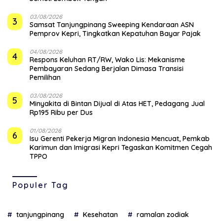
03/08/2026
3
Samsat Tanjungpinang Sweeping Kendaraan ASN
Pemprov Kepri, Tingkatkan Kepatuhan Bayar Pajak
04/08/2026
4
‎Respons Keluhan RT/RW, Wako Lis: Mekanisme
Pembayaran Sedang Berjalan Dimasa Transisi
Pemilihan
03/08/2026
5
Minyakita di Bintan Dijual di Atas HET, Pedagang Jual
Rp195 Ribu per Dus
01/08/2026
6
Isu Gerenti Pekerja Migran Indonesia Mencuat, Pemkab
Karimun dan Imigrasi Kepri Tegaskan Komitmen Cegah
TPPO
Populer Tag
tanjungpinang
Kesehatan
ramalan zodiak