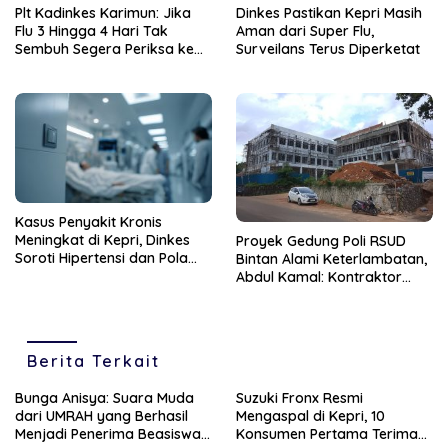
Plt Kadinkes Karimun: Jika
Dinkes Pastikan Kepri Masih
Flu 3 Hingga 4 Hari Tak
Aman dari Super Flu,
Sembuh Segera Periksa ke
Surveilans Terus Diperketat
Fasilitas Kesehatan
Kasus Penyakit Kronis
Meningkat di Kepri, Dinkes
Proyek Gedung Poli RSUD
Soroti Hipertensi dan Pola
Bintan Alami Keterlambatan,
Hidup Tak Sehat
Abdul Kamal: Kontraktor
Harus Segera Selesaikan
Berita Terkait
Bunga Anisya: Suara Muda
Suzuki Fronx Resmi
dari UMRAH yang Berhasil
Mengaspal di Kepri, 10
Menjadi Penerima Beasiswa
Konsumen Pertama Terima