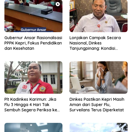
Gubernur Ansar Rasionalisasi
Lonjakan Campak Secara
PPPK Kepri, Fokus Pendidikan
Nasional, Dinkes
dan Kesehatan
Tanjungpinang: Kondisi
Daerah Tetap Terkendali
Plt Kadinkes Karimun: Jika
Dinkes Pastikan Kepri Masih
Flu 3 Hingga 4 Hari Tak
Aman dari Super Flu,
Sembuh Segera Periksa ke
Surveilans Terus Diperketat
Fasilitas Kesehatan