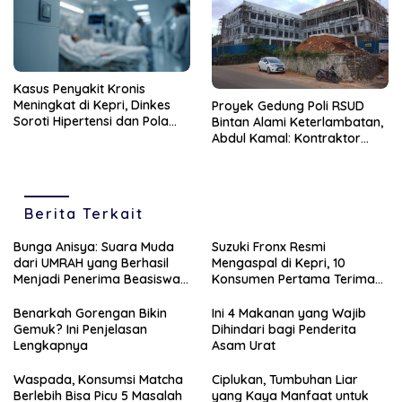
Kasus Penyakit Kronis
Meningkat di Kepri, Dinkes
Proyek Gedung Poli RSUD
Soroti Hipertensi dan Pola
Bintan Alami Keterlambatan,
Hidup Tak Sehat
Abdul Kamal: Kontraktor
Harus Segera Selesaikan
Berita Terkait
Bunga Anisya: Suara Muda
Suzuki Fronx Resmi
dari UMRAH yang Berhasil
Mengaspal di Kepri, 10
Menjadi Penerima Beasiswa
Konsumen Pertama Terima
Unggulan Tahun 2025
Unit Perdana
Benarkah Gorengan Bikin
Ini 4 Makanan yang Wajib
Gemuk? Ini Penjelasan
Dihindari bagi Penderita
Lengkapnya
Asam Urat
Waspada, Konsumsi Matcha
Ciplukan, Tumbuhan Liar
Berlebih Bisa Picu 5 Masalah
yang Kaya Manfaat untuk