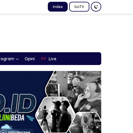
Index
GoTV
rogram
Opini
Live