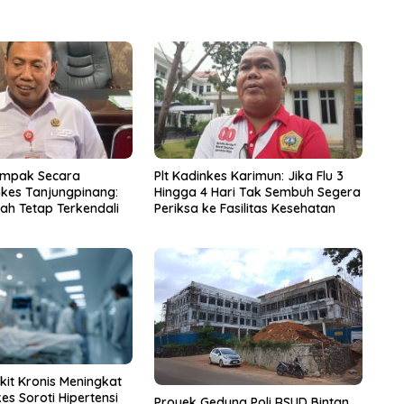
ampak Secara
Plt Kadinkes Karimun: Jika Flu 3
nkes Tanjungpinang:
Hingga 4 Hari Tak Sembuh Segera
ah Tetap Terkendali
Periksa ke Fasilitas Kesehatan
it Kronis Meningkat
kes Soroti Hipertensi
Proyek Gedung Poli RSUD Bintan