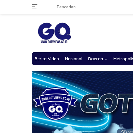
Langsung
ke
konten
Berita Video
Nasional
Daerah
Metropoli