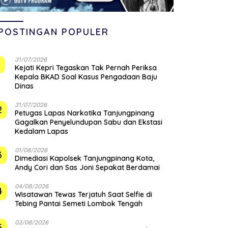
POSTINGAN POPULER
31/07/2026
1
Kejati Kepri Tegaskan Tak Pernah Periksa
Kepala BKAD Soal Kasus Pengadaan Baju
Dinas
31/07/2026
2
Petugas Lapas Narkotika Tanjungpinang
Gagalkan Penyelundupan Sabu dan Ekstasi
Kedalam Lapas
01/08/2026
3
Dimediasi Kapolsek Tanjungpinang Kota,
Andy Cori dan Sas Joni Sepakat Berdamai
04/08/2026
4
Wisatawan Tewas Terjatuh Saat Selfie di
Tebing Pantai Semeti Lombok Tengah
03/08/2026
5