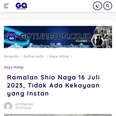
Langsung
ke
konten
Beranda
Serba-serbi
Gaya Hidup
Gaya Hidup
Ramalan Shio Naga 16 Juli
2023, Tidak Ada Kekayaan
yang Instan
GOTVNEWS
15/07/2023