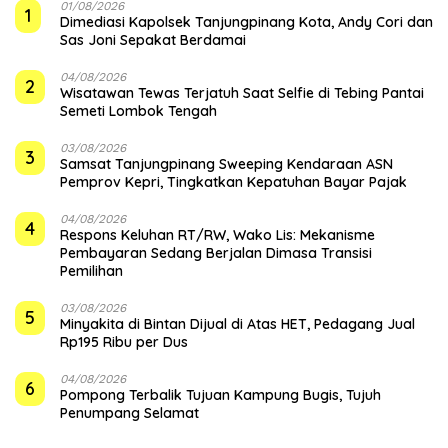
01/08/2026
1
Dimediasi Kapolsek Tanjungpinang Kota, Andy Cori dan
Sas Joni Sepakat Berdamai
04/08/2026
2
Wisatawan Tewas Terjatuh Saat Selfie di Tebing Pantai
Semeti Lombok Tengah
03/08/2026
3
Samsat Tanjungpinang Sweeping Kendaraan ASN
Pemprov Kepri, Tingkatkan Kepatuhan Bayar Pajak
04/08/2026
4
‎Respons Keluhan RT/RW, Wako Lis: Mekanisme
Pembayaran Sedang Berjalan Dimasa Transisi
Pemilihan
03/08/2026
5
Minyakita di Bintan Dijual di Atas HET, Pedagang Jual
Rp195 Ribu per Dus
04/08/2026
6
Pompong Terbalik Tujuan Kampung Bugis, Tujuh
Penumpang Selamat