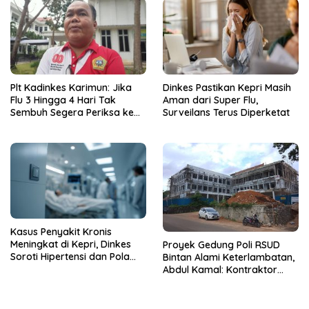
Plt Kadinkes Karimun: Jika
Dinkes Pastikan Kepri Masih
Flu 3 Hingga 4 Hari Tak
Aman dari Super Flu,
Sembuh Segera Periksa ke
Surveilans Terus Diperketat
Fasilitas Kesehatan
Kasus Penyakit Kronis
Meningkat di Kepri, Dinkes
Proyek Gedung Poli RSUD
Soroti Hipertensi dan Pola
Bintan Alami Keterlambatan,
Hidup Tak Sehat
Abdul Kamal: Kontraktor
Harus Segera Selesaikan