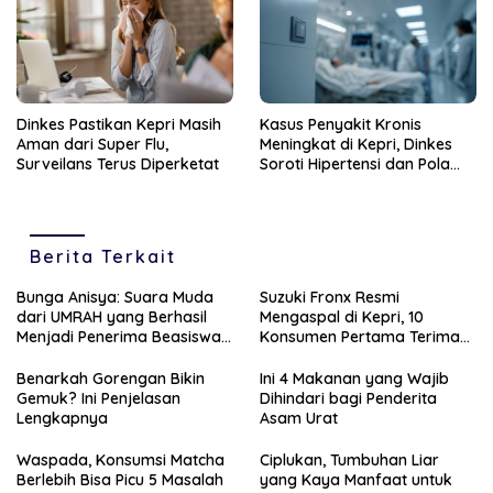
Dinkes Pastikan Kepri Masih
Kasus Penyakit Kronis
Aman dari Super Flu,
Meningkat di Kepri, Dinkes
Surveilans Terus Diperketat
Soroti Hipertensi dan Pola
Hidup Tak Sehat
Berita Terkait
Bunga Anisya: Suara Muda
Suzuki Fronx Resmi
dari UMRAH yang Berhasil
Mengaspal di Kepri, 10
Menjadi Penerima Beasiswa
Konsumen Pertama Terima
Unggulan Tahun 2025
Unit Perdana
Benarkah Gorengan Bikin
Ini 4 Makanan yang Wajib
Gemuk? Ini Penjelasan
Dihindari bagi Penderita
Lengkapnya
Asam Urat
Waspada, Konsumsi Matcha
Ciplukan, Tumbuhan Liar
Berlebih Bisa Picu 5 Masalah
yang Kaya Manfaat untuk