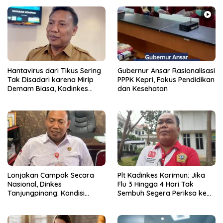
Hantavirus dari Tikus Sering
Gubernur Ansar Rasionalisasi
Tak Disadari karena Mirip
PPPK Kepri, Fokus Pendidikan
Demam Biasa, Kadinkes
dan Kesehatan
Tanjungpinang: Ajak Warga
Jaga Kebersihan Lingkungan
Lonjakan Campak Secara
Plt Kadinkes Karimun: Jika
Nasional, Dinkes
Flu 3 Hingga 4 Hari Tak
Tanjungpinang: Kondisi
Sembuh Segera Periksa ke
Daerah Tetap Terkendali
Fasilitas Kesehatan