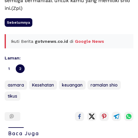
semoga bermanfaat untuk kamu yang memiliki shio
ini.(Zpl)
Sebelumnya
Ikuti Berita
gotvnews.co.id
di
Google News
Laman:
1
2
asmara
Kesehatan
keuangan
ramalan shio
tikus
Baca Juga