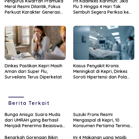
Pengurus Kwarran Pramuka
Plt Kadinkes Karimun: Jika
Meral Resmi Dilantik, Fokus
Flu 3 Hingga 4 Hari Tak
Perkuat Karakter Generasi
Sembuh Segera Periksa ke
Muda
Fasilitas Kesehatan
Dinkes Pastikan Kepri Masih
Kasus Penyakit Kronis
Aman dari Super Flu,
Meningkat di Kepri, Dinkes
Surveilans Terus Diperketat
Soroti Hipertensi dan Pola
Hidup Tak Sehat
Berita Terkait
Bunga Anisya: Suara Muda
Suzuki Fronx Resmi
dari UMRAH yang Berhasil
Mengaspal di Kepri, 10
Menjadi Penerima Beasiswa
Konsumen Pertama Terima
Unggulan Tahun 2025
Unit Perdana
Benarkah Gorengan Bikin
Ini 4 Makanan yang Wajib