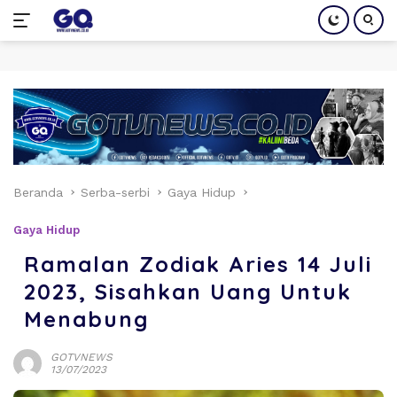
Langsung
ke
konten
Beranda
Serba-serbi
Gaya Hidup
Gaya Hidup
Ramalan Zodiak Aries 14 Juli
2023, Sisahkan Uang Untuk
Menabung
GOTVNEWS
13/07/2023