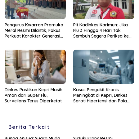
Pengurus Kwarran Pramuka
Plt Kadinkes Karimun: Jika
Meral Resmi Dilantik, Fokus
Flu 3 Hingga 4 Hari Tak
Perkuat Karakter Generasi
Sembuh Segera Periksa ke
Muda
Fasilitas Kesehatan
Dinkes Pastikan Kepri Masih
Kasus Penyakit Kronis
Aman dari Super Flu,
Meningkat di Kepri, Dinkes
Surveilans Terus Diperketat
Soroti Hipertensi dan Pola
Hidup Tak Sehat
Berita Terkait
Bunga Anisya: Suara Muda
Suzuki Fronx Resmi