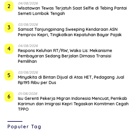
04/08/2026
2
Wisatawan Tewas Terjatuh Saat Selfie di Tebing Pantai
Semeti Lombok Tengah
03/08/2026
3
Samsat Tanjungpinang Sweeping Kendaraan ASN
Pemprov Kepri, Tingkatkan Kepatuhan Bayar Pajak
04/08/2026
4
‎Respons Keluhan RT/RW, Wako Lis: Mekanisme
Pembayaran Sedang Berjalan Dimasa Transisi
Pemilihan
03/08/2026
5
Minyakita di Bintan Dijual di Atas HET, Pedagang Jual
Rp195 Ribu per Dus
01/08/2026
6
Isu Gerenti Pekerja Migran Indonesia Mencuat, Pemkab
Karimun dan Imigrasi Kepri Tegaskan Komitmen Cegah
TPPO
Populer Tag