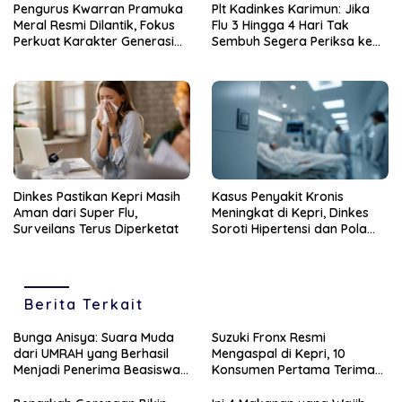
Pengurus Kwarran Pramuka
Plt Kadinkes Karimun: Jika
Meral Resmi Dilantik, Fokus
Flu 3 Hingga 4 Hari Tak
Perkuat Karakter Generasi
Sembuh Segera Periksa ke
Muda
Fasilitas Kesehatan
Dinkes Pastikan Kepri Masih
Kasus Penyakit Kronis
Aman dari Super Flu,
Meningkat di Kepri, Dinkes
Surveilans Terus Diperketat
Soroti Hipertensi dan Pola
Hidup Tak Sehat
Berita Terkait
Bunga Anisya: Suara Muda
Suzuki Fronx Resmi
dari UMRAH yang Berhasil
Mengaspal di Kepri, 10
Menjadi Penerima Beasiswa
Konsumen Pertama Terima
Unggulan Tahun 2025
Unit Perdana