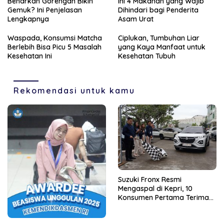
Benarkah Gorengan Bikin
Ini 4 Makanan yang Wajib
Gemuk? Ini Penjelasan
Dihindari bagi Penderita
Lengkapnya
Asam Urat
Waspada, Konsumsi Matcha
Ciplukan, Tumbuhan Liar
Berlebih Bisa Picu 5 Masalah
yang Kaya Manfaat untuk
Kesehatan Ini
Kesehatan Tubuh
Rekomendasi untuk kamu
Suzuki Fronx Resmi
Mengaspal di Kepri, 10
Konsumen Pertama Terima
Unit Perdana