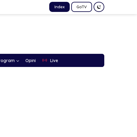
Index
GoTV
rogram
Opini
Live