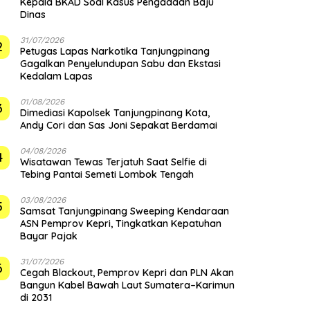
Kepala BKAD Soal Kasus Pengadaan Baju
Dinas
31/07/2026
2
Petugas Lapas Narkotika Tanjungpinang
Gagalkan Penyelundupan Sabu dan Ekstasi
Kedalam Lapas
01/08/2026
3
Dimediasi Kapolsek Tanjungpinang Kota,
Andy Cori dan Sas Joni Sepakat Berdamai
04/08/2026
4
Wisatawan Tewas Terjatuh Saat Selfie di
Tebing Pantai Semeti Lombok Tengah
03/08/2026
5
Samsat Tanjungpinang Sweeping Kendaraan
ASN Pemprov Kepri, Tingkatkan Kepatuhan
Bayar Pajak
31/07/2026
6
Cegah Blackout, Pemprov Kepri dan PLN Akan
Bangun Kabel Bawah Laut Sumatera–Karimun
di 2031