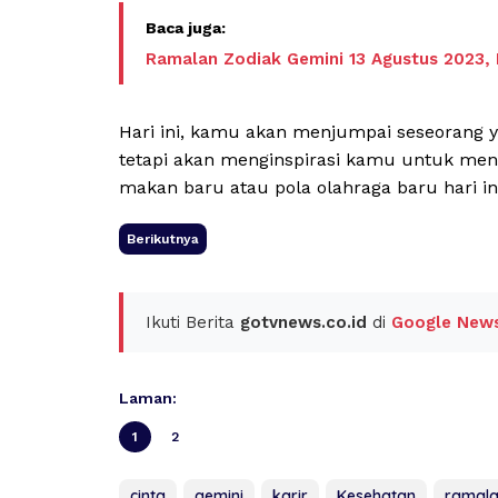
Ramalan Zodiak Gemini 13 Agustus 2023,
Hari ini, kamu akan menjumpai seseorang y
tetapi akan menginspirasi kamu untuk me
makan baru atau pola olahraga baru hari in
Berikutnya
Ikuti Berita
gotvnews.co.id
di
Google New
Laman:
1
2
cinta
gemini
karir
Kesehatan
ramala