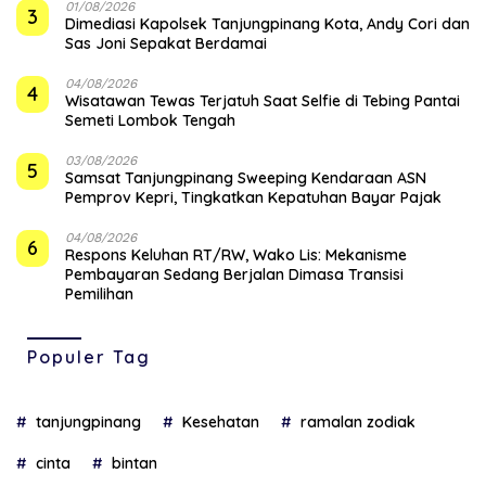
01/08/2026
3
Dimediasi Kapolsek Tanjungpinang Kota, Andy Cori dan
Sas Joni Sepakat Berdamai
04/08/2026
4
Wisatawan Tewas Terjatuh Saat Selfie di Tebing Pantai
Semeti Lombok Tengah
03/08/2026
5
Samsat Tanjungpinang Sweeping Kendaraan ASN
Pemprov Kepri, Tingkatkan Kepatuhan Bayar Pajak
04/08/2026
6
‎Respons Keluhan RT/RW, Wako Lis: Mekanisme
Pembayaran Sedang Berjalan Dimasa Transisi
Pemilihan
Populer Tag
tanjungpinang
Kesehatan
ramalan zodiak
cinta
bintan