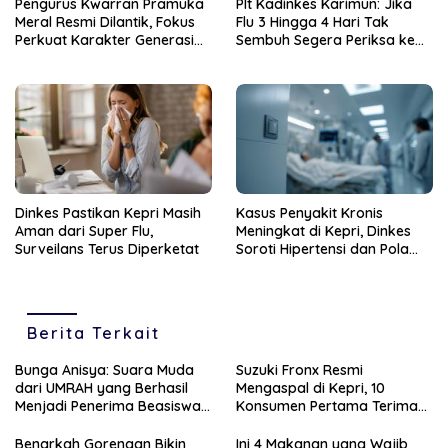
Pengurus Kwarran Pramuka
Plt Kadinkes Karimun: Jika
Meral Resmi Dilantik, Fokus
Flu 3 Hingga 4 Hari Tak
Perkuat Karakter Generasi
Sembuh Segera Periksa ke
Muda
Fasilitas Kesehatan
Dinkes Pastikan Kepri Masih
Kasus Penyakit Kronis
Aman dari Super Flu,
Meningkat di Kepri, Dinkes
Surveilans Terus Diperketat
Soroti Hipertensi dan Pola
Hidup Tak Sehat
Berita Terkait
Bunga Anisya: Suara Muda
Suzuki Fronx Resmi
dari UMRAH yang Berhasil
Mengaspal di Kepri, 10
Menjadi Penerima Beasiswa
Konsumen Pertama Terima
Unggulan Tahun 2025
Unit Perdana
Benarkah Gorengan Bikin
Ini 4 Makanan yang Wajib