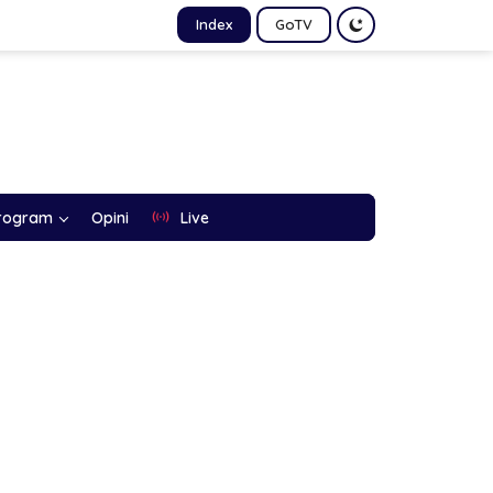
Index
GoTV
rogram
Opini
Live