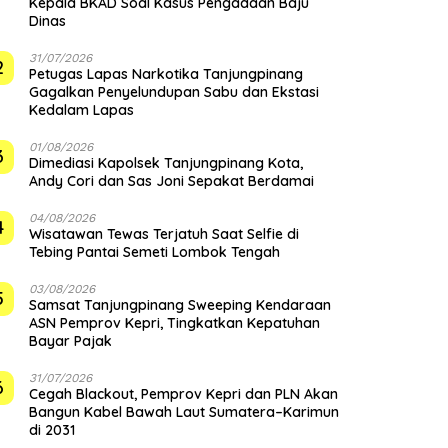
Kepala BKAD Soal Kasus Pengadaan Baju
Dinas
31/07/2026
2
Petugas Lapas Narkotika Tanjungpinang
Gagalkan Penyelundupan Sabu dan Ekstasi
Kedalam Lapas
01/08/2026
3
Dimediasi Kapolsek Tanjungpinang Kota,
Andy Cori dan Sas Joni Sepakat Berdamai
04/08/2026
4
Wisatawan Tewas Terjatuh Saat Selfie di
Tebing Pantai Semeti Lombok Tengah
03/08/2026
5
Samsat Tanjungpinang Sweeping Kendaraan
ASN Pemprov Kepri, Tingkatkan Kepatuhan
Bayar Pajak
31/07/2026
6
Cegah Blackout, Pemprov Kepri dan PLN Akan
Bangun Kabel Bawah Laut Sumatera–Karimun
di 2031