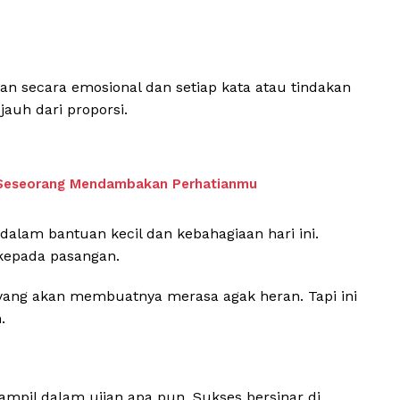
n secara emosional dan setiap kata atau tindakan
auh dari proporsi.
 Seseorang Mendambakan Perhatianmu
am bantuan kecil dan kebahagiaan hari ini.
kepada pasangan.
n yang akan membuatnya merasa agak heran. Tapi ini
.
 tampil dalam ujian apa pun. Sukses bersinar di