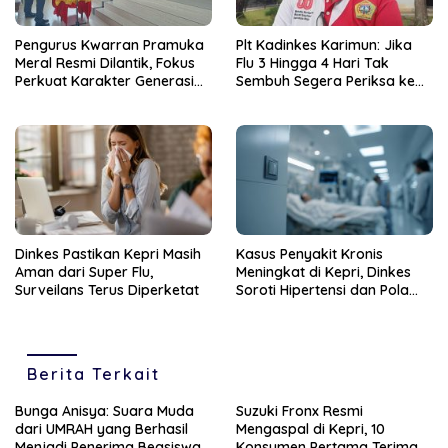
Pengurus Kwarran Pramuka
Plt Kadinkes Karimun: Jika
Meral Resmi Dilantik, Fokus
Flu 3 Hingga 4 Hari Tak
Perkuat Karakter Generasi
Sembuh Segera Periksa ke
Muda
Fasilitas Kesehatan
Dinkes Pastikan Kepri Masih
Kasus Penyakit Kronis
Aman dari Super Flu,
Meningkat di Kepri, Dinkes
Surveilans Terus Diperketat
Soroti Hipertensi dan Pola
Hidup Tak Sehat
Berita Terkait
Bunga Anisya: Suara Muda
Suzuki Fronx Resmi
dari UMRAH yang Berhasil
Mengaspal di Kepri, 10
Menjadi Penerima Beasiswa
Konsumen Pertama Terima