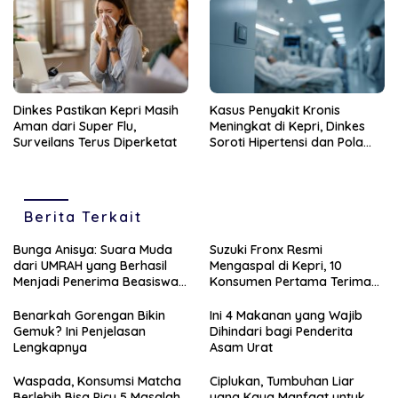
Dinkes Pastikan Kepri Masih
Kasus Penyakit Kronis
Aman dari Super Flu,
Meningkat di Kepri, Dinkes
Surveilans Terus Diperketat
Soroti Hipertensi dan Pola
Hidup Tak Sehat
Berita Terkait
Bunga Anisya: Suara Muda
Suzuki Fronx Resmi
dari UMRAH yang Berhasil
Mengaspal di Kepri, 10
Menjadi Penerima Beasiswa
Konsumen Pertama Terima
Unggulan Tahun 2025
Unit Perdana
Benarkah Gorengan Bikin
Ini 4 Makanan yang Wajib
Gemuk? Ini Penjelasan
Dihindari bagi Penderita
Lengkapnya
Asam Urat
Waspada, Konsumsi Matcha
Ciplukan, Tumbuhan Liar
Berlebih Bisa Picu 5 Masalah
yang Kaya Manfaat untuk