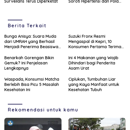
Surveilans Terus Diperketat
Soroti Hipertensi dan Pola
Hidup Tak Sehat
Berita Terkait
Bunga Anisya: Suara Muda
Suzuki Fronx Resmi
dari UMRAH yang Berhasil
Mengaspal di Kepri, 10
Menjadi Penerima Beasiswa
Konsumen Pertama Terima
Unggulan Tahun 2025
Unit Perdana
Benarkah Gorengan Bikin
Ini 4 Makanan yang Wajib
Gemuk? Ini Penjelasan
Dihindari bagi Penderita
Lengkapnya
Asam Urat
Waspada, Konsumsi Matcha
Ciplukan, Tumbuhan Liar
Berlebih Bisa Picu 5 Masalah
yang Kaya Manfaat untuk
Kesehatan Ini
Kesehatan Tubuh
Rekomendasi untuk kamu