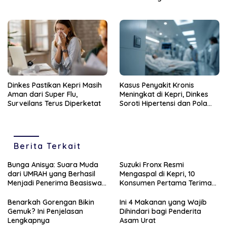
Muda
Fasilitas Kesehatan
Dinkes Pastikan Kepri Masih
Kasus Penyakit Kronis
Aman dari Super Flu,
Meningkat di Kepri, Dinkes
Surveilans Terus Diperketat
Soroti Hipertensi dan Pola
Hidup Tak Sehat
Berita Terkait
Bunga Anisya: Suara Muda
Suzuki Fronx Resmi
dari UMRAH yang Berhasil
Mengaspal di Kepri, 10
Menjadi Penerima Beasiswa
Konsumen Pertama Terima
Unggulan Tahun 2025
Unit Perdana
Benarkah Gorengan Bikin
Ini 4 Makanan yang Wajib
Gemuk? Ini Penjelasan
Dihindari bagi Penderita
Lengkapnya
Asam Urat