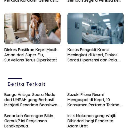
Perkuat Karakter Generasi
Sembuh Segera Periksa ke
Muda
Fasilitas Kesehatan
Dinkes Pastikan Kepri Masih
Kasus Penyakit Kronis
Aman dari Super Flu,
Meningkat di Kepri, Dinkes
Surveilans Terus Diperketat
Soroti Hipertensi dan Pola
Hidup Tak Sehat
Berita Terkait
Bunga Anisya: Suara Muda
Suzuki Fronx Resmi
dari UMRAH yang Berhasil
Mengaspal di Kepri, 10
Menjadi Penerima Beasiswa
Konsumen Pertama Terima
Unggulan Tahun 2025
Unit Perdana
Benarkah Gorengan Bikin
Ini 4 Makanan yang Wajib
Gemuk? Ini Penjelasan
Dihindari bagi Penderita
Lengkapnya
Asam Urat