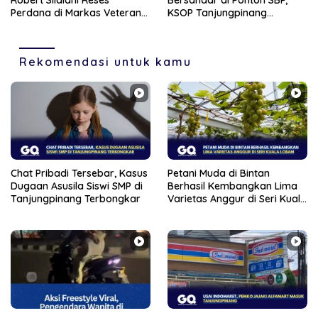
Robert Silalahi Reses
Bersandar di Ponton SBP,
Perdana di Markas Veteran
KSOP Tanjungpinang
Karimun
Siapkan Sanksi Tegas
Rekomendasi untuk kamu
Chat Pribadi Tersebar, Kasus
Petani Muda di Bintan
Dugaan Asusila Siswi SMP di
Berhasil Kembangkan Lima
Tanjungpinang Terbongkar
Varietas Anggur di Seri Kuala
Lobam