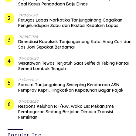
Soal Kasus Pengadaan Baju Dinas
31/07/2026
2
Petugas Lapas Narkotika Tanjungpinang Gagalkan
Penyelundupan Sabu dan Ekstasi Kedalam Lapas
01/08/2026
3
Dimediasi Kapolsek Tanjungpinang Kota, Andy Cori dan
Sas Joni Sepakat Berdamai
04/08/2026
4
Wisatawan Tewas Terjatuh Saat Selfie di Tebing Pantai
Semeti Lombok Tengah
03/08/2026
5
Samsat Tanjungpinang Sweeping Kendaraan ASN
Pemprov Kepri, Tingkatkan Kepatuhan Bayar Pajak
04/08/2026
6
‎Respons Keluhan RT/RW, Wako Lis: Mekanisme
Pembayaran Sedang Berjalan Dimasa Transisi
Pemilihan
Populer Tag