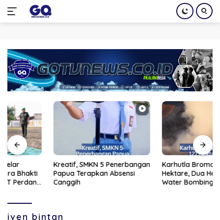
Langsung
ke
konten
Kreatif, SMKN 5 Penerbangan
Karhutla Bromo Meluas 127
Papua Terapkan Absensi
Hektare, Dua Helikopter
Canggih
Water Bombing Dikerahkan
iven bintan