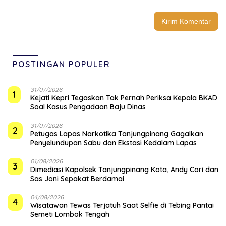
POSTINGAN POPULER
31/07/2026
1
Kejati Kepri Tegaskan Tak Pernah Periksa Kepala BKAD
Soal Kasus Pengadaan Baju Dinas
31/07/2026
2
Petugas Lapas Narkotika Tanjungpinang Gagalkan
Penyelundupan Sabu dan Ekstasi Kedalam Lapas
01/08/2026
3
Dimediasi Kapolsek Tanjungpinang Kota, Andy Cori dan
Sas Joni Sepakat Berdamai
04/08/2026
4
Wisatawan Tewas Terjatuh Saat Selfie di Tebing Pantai
Semeti Lombok Tengah