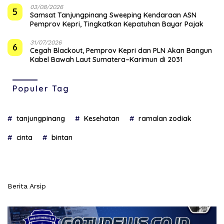
03/08/2026
5
Samsat Tanjungpinang Sweeping Kendaraan ASN
Pemprov Kepri, Tingkatkan Kepatuhan Bayar Pajak
31/07/2026
6
Cegah Blackout, Pemprov Kepri dan PLN Akan Bangun
Kabel Bawah Laut Sumatera–Karimun di 2031
Populer Tag
tanjungpinang
Kesehatan
ramalan zodiak
cinta
bintan
Berita Arsip