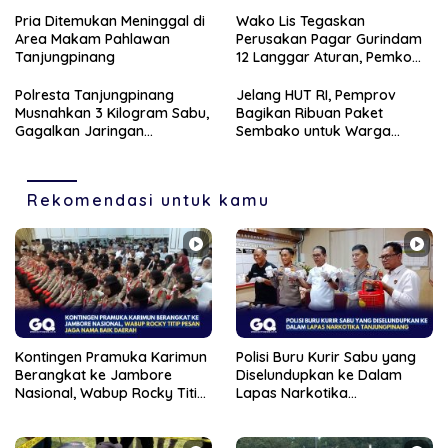
Pesan Jaga Nama Baik
Tanjungpinang
Daerah
Pria Ditemukan Meninggal di
Wako Lis Tegaskan
Area Makam Pahlawan
Perusakan Pagar Gurindam
Tanjungpinang
12 Langgar Aturan, Pemko
Segera Tertibkan Pedagang
Polresta Tanjungpinang
Jelang HUT RI, Pemprov
Musnahkan 3 Kilogram Sabu,
Bagikan Ribuan Paket
Gagalkan Jaringan
Sembako untuk Warga
Internasional dan
Berpenghasilan Rendah di
Selamatkan 12 Ribu Jiwa
Kepri
Rekomendasi untuk kamu
Kontingen Pramuka Karimun
Polisi Buru Kurir Sabu yang
Berangkat ke Jambore
Diselundupkan ke Dalam
Nasional, Wabup Rocky Titip
Lapas Narkotika
Pesan Jaga Nama Baik
Tanjungpinang
Daerah