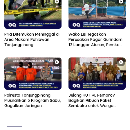
Pria Ditemukan Meninggal di
Wako Lis Tegaskan
Area Makam Pahlawan
Perusakan Pagar Gurindam
Tanjungpinang
12 Langgar Aturan, Pemko
Segera Tertibkan Pedagang
Polresta Tanjungpinang
Jelang HUT RI, Pemprov
Musnahkan 3 Kilogram Sabu,
Bagikan Ribuan Paket
Gagalkan Jaringan
Sembako untuk Warga
Internasional dan
Berpenghasilan Rendah di
Selamatkan 12 Ribu Jiwa
Kepri