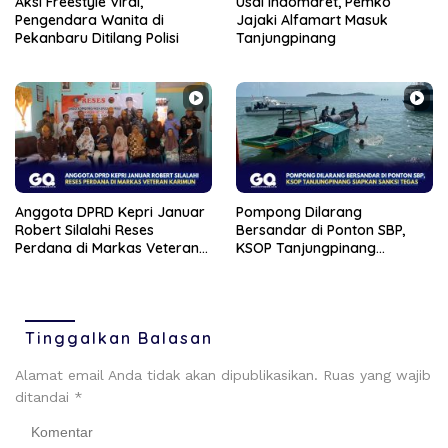
Aksi Freestyle Viral,
Usai Indomaret, Pemko
Pengendara Wanita di
Jajaki Alfamart Masuk
Pekanbaru Ditilang Polisi
Tanjungpinang
Anggota DPRD Kepri Januar
Pompong Dilarang
Robert Silalahi Reses
Bersandar di Ponton SBP,
Perdana di Markas Veteran
KSOP Tanjungpinang
Karimun
Siapkan Sanksi Tegas
Tinggalkan Balasan
Alamat email Anda tidak akan dipublikasikan.
Ruas yang wajib
ditandai
*