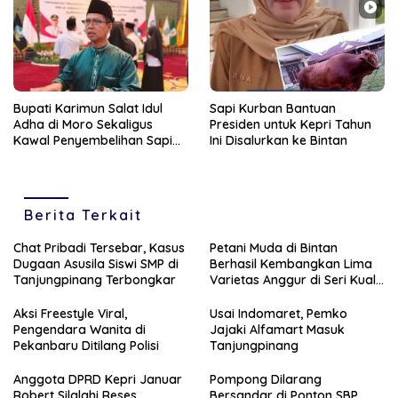
Bupati Karimun Salat Idul
Sapi Kurban Bantuan
Adha di Moro Sekaligus
Presiden untuk Kepri Tahun
Kawal Penyembelihan Sapi
Ini Disalurkan ke Bintan
Bantuan Presiden RI
Berita Terkait
Chat Pribadi Tersebar, Kasus
Petani Muda di Bintan
Dugaan Asusila Siswi SMP di
Berhasil Kembangkan Lima
Tanjungpinang Terbongkar
Varietas Anggur di Seri Kuala
Lobam
Aksi Freestyle Viral,
Usai Indomaret, Pemko
Pengendara Wanita di
Jajaki Alfamart Masuk
Pekanbaru Ditilang Polisi
Tanjungpinang
Anggota DPRD Kepri Januar
Pompong Dilarang
Robert Silalahi Reses
Bersandar di Ponton SBP,