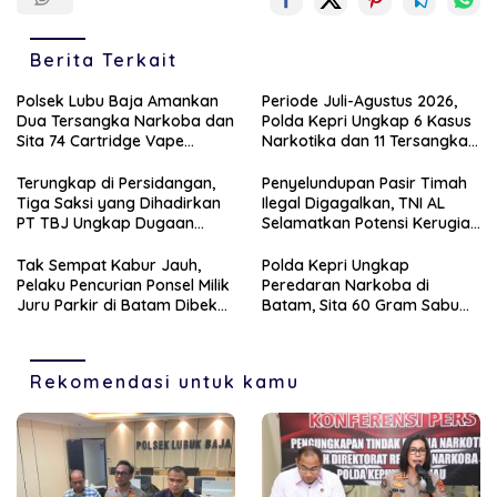
Berita Terkait
Polsek Lubu Baja Amankan
Periode Juli-Agustus 2026,
Dua Tersangka Narkoba dan
Polda Kepri Ungkap 6 Kasus
Sita 74 Cartridge Vape
Narkotika dan 11 Tersangka
Mengandung Etomidate
Diamankan
Terungkap di Persidangan,
Penyelundupan Pasir Timah
Tiga Saksi yang Dihadirkan
Ilegal Digagalkan, TNI AL
PT TBJ Ungkap Dugaan
Selamatkan Potensi Kerugian
Sporadik Bermasalah Dibalik
Rp1,33 Miliar
Penerbitan Izin Tersus CV SEP
Tak Sempat Kabur Jauh,
Polda Kepri Ungkap
di Lingga
Pelaku Pencurian Ponsel Milik
Peredaran Narkoba di
Juru Parkir di Batam Dibekuk
Batam, Sita 60 Gram Sabu
Unit Reskrim Polsek
dan 63 Butir Ekstasi
Bengkong
Rekomendasi untuk kamu