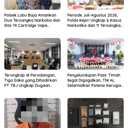
Polsek Lubu Baja Amankan
Periode Juli-Agustus 2026,
Dua Tersangka Narkoba dan
Polda Kepri Ungkap 6 Kasus
Sita 74 Cartridge Vape
Narkotika dan 11 Tersangka
Mengandung Etomidate
Diamankan
Terungkap di Persidangan,
Penyelundupan Pasir Timah
Tiga Saksi yang Dihadirkan
Ilegal Digagalkan, TNI AL
PT TBJ Ungkap Dugaan
Selamatkan Potensi Kerugian
Sporadik Bermasalah Dibalik
Rp1,33 Miliar
Penerbitan Izin Tersus CV SEP
di Lingga