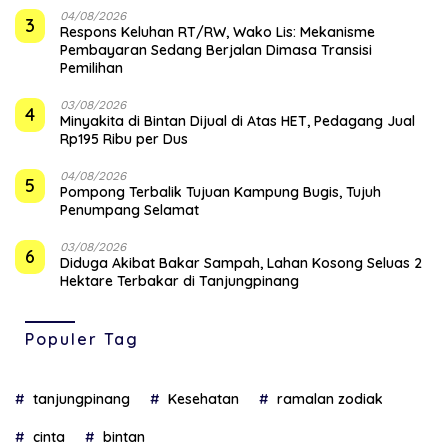
04/08/2026
3
‎Respons Keluhan RT/RW, Wako Lis: Mekanisme
Pembayaran Sedang Berjalan Dimasa Transisi
Pemilihan
03/08/2026
4
Minyakita di Bintan Dijual di Atas HET, Pedagang Jual
Rp195 Ribu per Dus
04/08/2026
5
Pompong Terbalik Tujuan Kampung Bugis, Tujuh
Penumpang Selamat
03/08/2026
6
Diduga Akibat Bakar Sampah, Lahan Kosong Seluas 2
Hektare Terbakar di Tanjungpinang
Populer Tag
tanjungpinang
Kesehatan
ramalan zodiak
cinta
bintan