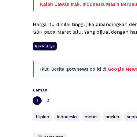
Kalah Lawan Irak, Indonesia Masih Berpel
Harga itu dinilai tinggi jika dibandingkan d
GBK pada Maret lalu. Yang dijual dengan h
Berikutnya
Ikuti Berita
gotvnews.co.id
di
Google New
Laman:
1
2
filipina
Indonesia
mahal
ngeluh
supo