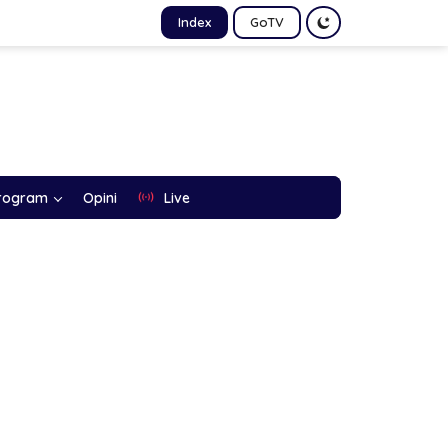
Index
GoTV
rogram
Opini
Live