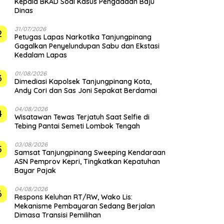
Kepala BKAD Soal Kasus Pengadaan Baju
Dinas
31/07/2026
2
Petugas Lapas Narkotika Tanjungpinang
Gagalkan Penyelundupan Sabu dan Ekstasi
Kedalam Lapas
01/08/2026
3
Dimediasi Kapolsek Tanjungpinang Kota,
Andy Cori dan Sas Joni Sepakat Berdamai
04/08/2026
4
Wisatawan Tewas Terjatuh Saat Selfie di
Tebing Pantai Semeti Lombok Tengah
03/08/2026
5
Samsat Tanjungpinang Sweeping Kendaraan
ASN Pemprov Kepri, Tingkatkan Kepatuhan
Bayar Pajak
04/08/2026
6
‎Respons Keluhan RT/RW, Wako Lis:
Mekanisme Pembayaran Sedang Berjalan
Dimasa Transisi Pemilihan