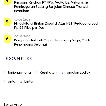
4
‎Respons Keluhan RT/RW, Wako Lis: Mekanisme
Pembayaran Sedang Berjalan Dimasa Transisi
Pemilihan
03/08/2026
5
Minyakita di Bintan Dijual di Atas HET, Pedagang Jual
Rp195 Ribu per Dus
04/08/2026
6
Pompong Terbalik Tujuan Kampung Bugis, Tujuh
Penumpang Selamat
Populer Tag
tanjungpinang
Kesehatan
ramalan zodiak
cinta
bintan
Berita Arsip