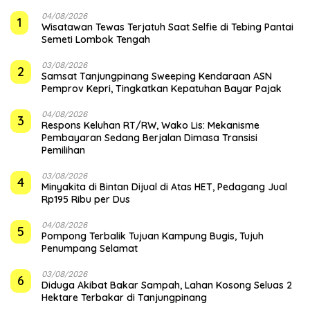
04/08/2026
1
Wisatawan Tewas Terjatuh Saat Selfie di Tebing Pantai
Semeti Lombok Tengah
03/08/2026
2
Samsat Tanjungpinang Sweeping Kendaraan ASN
Pemprov Kepri, Tingkatkan Kepatuhan Bayar Pajak
04/08/2026
3
‎Respons Keluhan RT/RW, Wako Lis: Mekanisme
Pembayaran Sedang Berjalan Dimasa Transisi
Pemilihan
03/08/2026
4
Minyakita di Bintan Dijual di Atas HET, Pedagang Jual
Rp195 Ribu per Dus
04/08/2026
5
Pompong Terbalik Tujuan Kampung Bugis, Tujuh
Penumpang Selamat
03/08/2026
6
Diduga Akibat Bakar Sampah, Lahan Kosong Seluas 2
Hektare Terbakar di Tanjungpinang