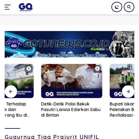
Langsung
ke
konten
Detik-Detik Polisi Bekuk
Bupati Iskandarsyah Hadiri
Pasutri Lansia Edarkan Sabu
Peletakan Batu Pertama
di Bintan
Revitalisasi Gedung BPS
Karimun
Gugurnya Tiga Prajurit UNIFIL