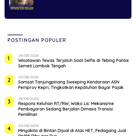
POSTINGAN POPULER
04/08/2026
1
Wisatawan Tewas Terjatuh Saat Selfie di Tebing Pantai
Semeti Lombok Tengah
03/08/2026
2
Samsat Tanjungpinang Sweeping Kendaraan ASN
Pemprov Kepri, Tingkatkan Kepatuhan Bayar Pajak
04/08/2026
3
‎Respons Keluhan RT/RW, Wako Lis: Mekanisme
Pembayaran Sedang Berjalan Dimasa Transisi
Pemilihan
03/08/2026
4
Minyakita di Bintan Dijual di Atas HET, Pedagang Jual
Rp195 Ribu per Dus