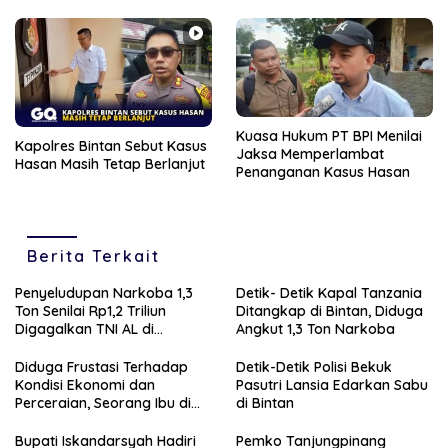
Kuasa Hukum PT BPI Menilai
Kapolres Bintan Sebut Kasus
Jaksa Memperlambat
Hasan Masih Tetap Berlanjut
Penanganan Kasus Hasan
Berita Terkait
Penyeludupan Narkoba 1,3
Detik- Detik Kapal Tanzania
Ton Senilai Rp1,2 Triliun
Ditangkap di Bintan, Diduga
Digagalkan TNI AL di
Angkut 1,3 Ton Narkoba
Perairan Bintan
Diduga Frustasi Terhadap
Detik-Detik Polisi Bekuk
Kondisi Ekonomi dan
Pasutri Lansia Edarkan Sabu
Perceraian, Seorang Ibu di
di Bintan
Tanjungpinang Banting
Anaknya Sendiri
Bupati Iskandarsyah Hadiri
Pemko Tanjungpinang