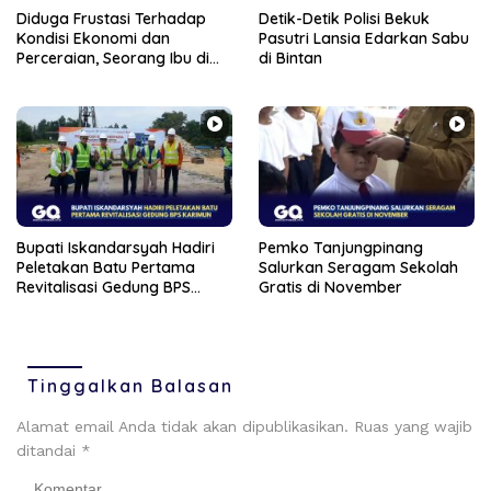
Diduga Frustasi Terhadap
Detik-Detik Polisi Bekuk
Kondisi Ekonomi dan
Pasutri Lansia Edarkan Sabu
Perceraian, Seorang Ibu di
di Bintan
Tanjungpinang Banting
Anaknya Sendiri
Bupati Iskandarsyah Hadiri
Pemko Tanjungpinang
Peletakan Batu Pertama
Salurkan Seragam Sekolah
Revitalisasi Gedung BPS
Gratis di November
Karimun
Tinggalkan Balasan
Alamat email Anda tidak akan dipublikasikan.
Ruas yang wajib
ditandai
*