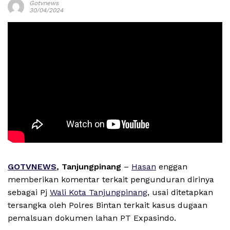
Gotvnews
30/04/2024
GOTVNEWS
, Tanjungpinang
–
Hasan
enggan
memberikan komentar terkait pengunduran dirinya
sebagai Pj
Wali Kota Tanjungpinang
, usai ditetapkan
tersangka oleh Polres Bintan terkait kasus dugaan
pemalsuan dokumen lahan PT Expasindo.