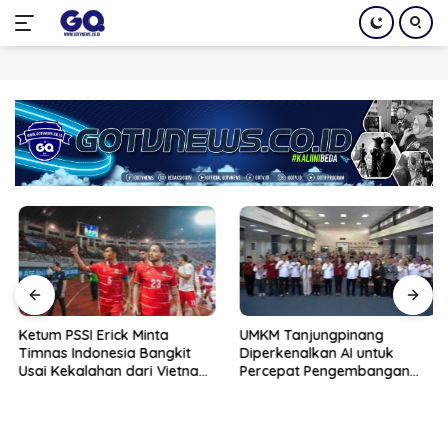
Langsung
ke
konten
Ketum PSSI Erick Minta
UMKM Tanjungpinang
Timnas Indonesia Bangkit
Diperkenalkan AI untuk
Usai Kekalahan dari Vietnam
Percepat Pengembangan
di Piala AFF 2026
Produk Lokal dan Disiapkan
Masuk Pasar Nasional