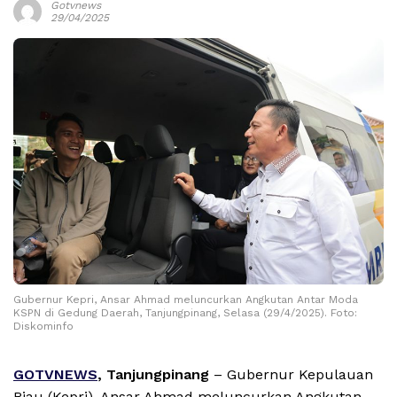
Gotvnews
29/04/2025
Gubernur Kepri, Ansar Ahmad meluncurkan Angkutan Antar Moda
KSPN di Gedung Daerah, Tanjungpinang, Selasa (29/4/2025). Foto:
Diskominfo
GOTVNEWS
, Tanjungpinang
– Gubernur Kepulauan
Riau (Kepri), Ansar Ahmad meluncurkan Angkutan