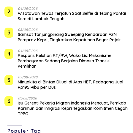
04/08/2026
2
Wisatawan Tewas Terjatuh Saat Selfie di Tebing Pantai
Semeti Lombok Tengah
03/08/2026
3
Samsat Tanjungpinang Sweeping Kendaraan ASN
Pemprov Kepri, Tingkatkan Kepatuhan Bayar Pajak
04/08/2026
4
‎Respons Keluhan RT/RW, Wako Lis: Mekanisme
Pembayaran Sedang Berjalan Dimasa Transisi
Pemilihan
03/08/2026
5
Minyakita di Bintan Dijual di Atas HET, Pedagang Jual
Rp195 Ribu per Dus
01/08/2026
6
Isu Gerenti Pekerja Migran Indonesia Mencuat, Pemkab
Karimun dan Imigrasi Kepri Tegaskan Komitmen Cegah
TPPO
Populer Tag