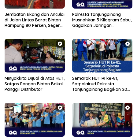
Jembatan Ekang dan Anculai
Polresta Tanjungpinang
di Jalan Lintas Barat Bintan
Musnahkan 3 Kilogram Sabu,
Rampung 80 Persen, Segera
Gagalkan Jaringan
Bisa Dilalui
Internasional dan
Selamatkan 12 Ribu Jiwa
Minyakkita Dijual di Atas HET,
Semarak HUT RI ke-81,
Satgas Pangan Bintan Bakal
Satpolairud Polresta
Panggil Distributor
Tanjungpinang Bagikan 200
Bendera Merah Putih ke
Warga dan Nelayan